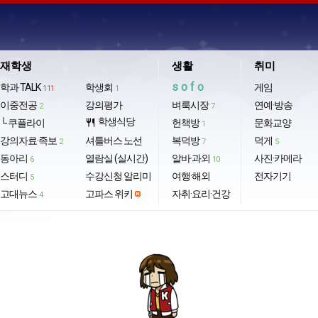
재학생
생활
취미
sofo
학과 TALK
학생회
게임
111
1
이중전공
강의평가
벼룩시장
연예·방송
2
7
학생식당
└ 쿠플라이
restaurant
헌책방
문화교양
1
강의자료·족보
셔틀버스 노선
복덕방
덕게
2
7
5
동아리
열람실 (실시간)
알바·과외
사진·카메라
6
10
스터디
수강신청 알리미
여행·해외
전자기기
5
고대뉴스
고파스 위키
자취·요리·건강
4