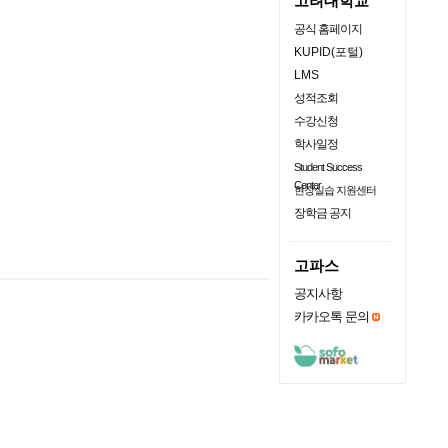
고려대학교
공식 홈페이지
KUPID(포털)
LMS
성적조회
수강신청
학사일정
Student Success
Center
현장실습 지원센터
장학금 공지
고파스
공지사항
카카오톡 문의