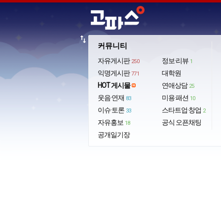
import_export
커뮤니티
자유게시판
정보·리뷰
250
1
익명게시판
대학원
771
HOT 게시물
연애상담
25
웃음·연재
미용·패션
83
10
이슈·토론
스타트업·창업
33
2
자유홍보
공식 오픈채팅
18
공개일기장