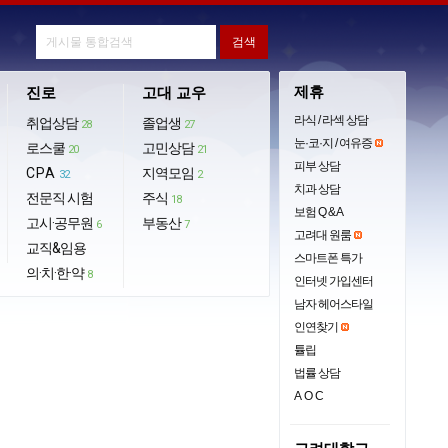
제휴
진로
고대 교우
라식 / 라섹 상담
취업상담
졸업생
28
27
눈·코·지 / 여유증
로스쿨
고민상담
20
21
피부 상담
CPA
지역모임
32
2
치과 상담
전문직 시험
주식
18
보험 Q & A
고시·공무원
부동산
6
7
고려대 원룸
교직&임용
스마트폰 특가
의·치·한·약
8
인터넷 가입센터
남자 헤어스타일
인연찾기
튤립
법률 상담
AOC