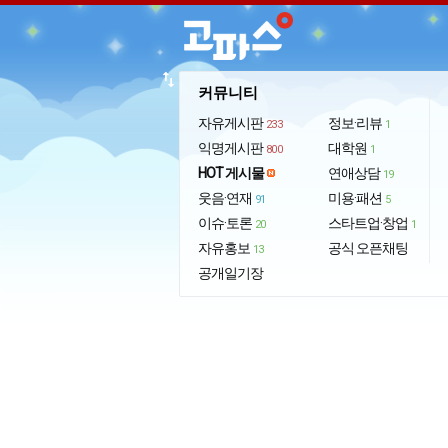
import_export
커뮤니티
자유게시판
정보·리뷰
233
1
익명게시판
대학원
800
1
HOT 게시물
연애상담
19
웃음·연재
미용·패션
91
5
이슈·토론
스타트업·창업
20
1
자유홍보
공식 오픈채팅
13
공개일기장