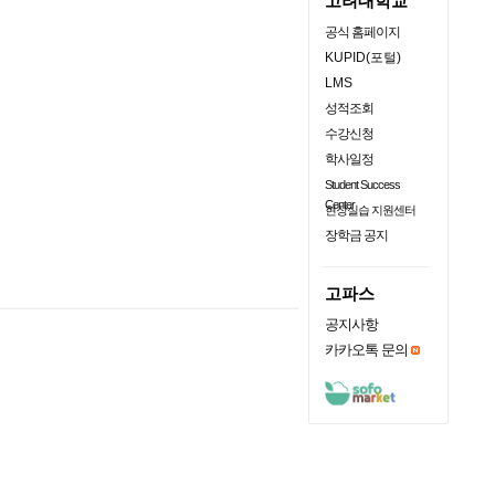
고려대학교
공식 홈페이지
KUPID(포털)
LMS
성적조회
수강신청
학사일정
Student Success
Center
현장실습 지원센터
장학금 공지
고파스
공지사항
카카오톡 문의