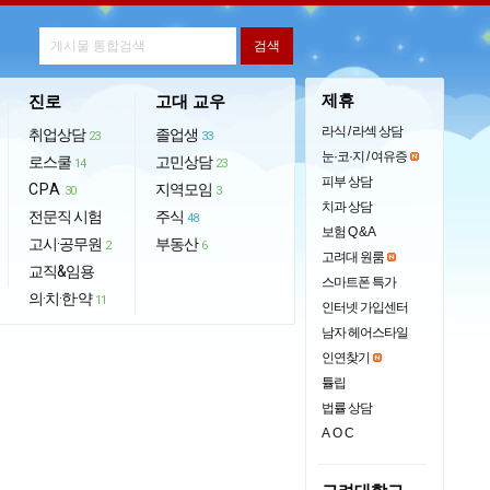
제휴
진로
고대 교우
라식 / 라섹 상담
취업상담
졸업생
23
33
눈·코·지 / 여유증
로스쿨
고민상담
14
23
피부 상담
CPA
지역모임
30
3
치과 상담
전문직 시험
주식
48
보험 Q & A
고시·공무원
부동산
2
6
고려대 원룸
교직&임용
스마트폰 특가
의·치·한·약
11
인터넷 가입센터
남자 헤어스타일
인연찾기
튤립
법률 상담
AOC