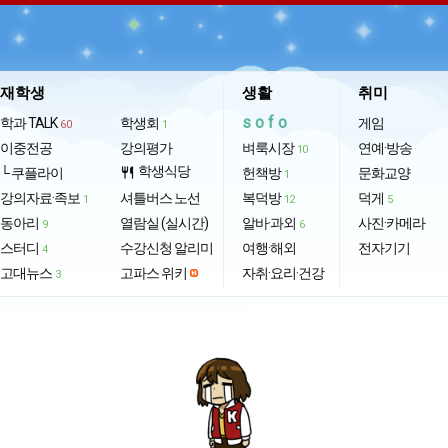
재학생
생활
취미
sofo
학과 TALK
학생회
게임
60
1
이중전공
강의평가
벼룩시장
연예·방송
10
학생식당
└ 쿠플라이
restaurant
헌책방
문화교양
1
강의자료·족보
셔틀버스 노선
복덕방
덕게
1
12
5
동아리
열람실 (실시간)
알바·과외
사진·카메라
9
6
스터디
수강신청 알리미
여행·해외
전자기기
4
고대뉴스
고파스 위키
자취·요리·건강
3