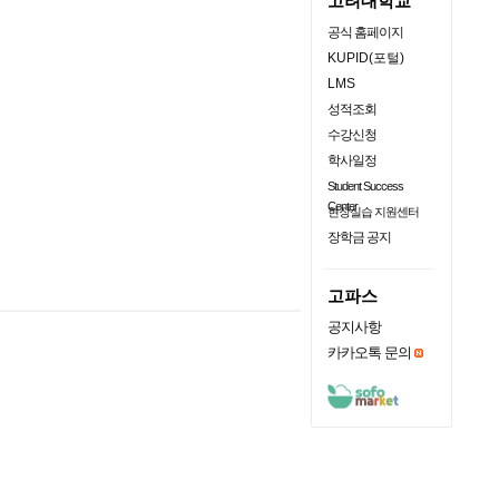
고려대학교
공식 홈페이지
KUPID(포털)
LMS
성적조회
수강신청
학사일정
Student Success
Center
현장실습 지원센터
장학금 공지
고파스
공지사항
카카오톡 문의