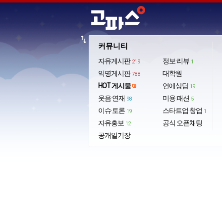
import_export
커뮤니티
자유게시판
정보·리뷰
219
1
익명게시판
대학원
788
HOT 게시물
연애상담
19
웃음·연재
미용·패션
98
5
이슈·토론
스타트업·창업
19
1
자유홍보
공식 오픈채팅
12
공개일기장