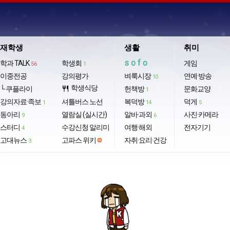
재학생
생활
취미
sofo
학과 TALK
학생회
게임
56
1
이중전공
강의평가
벼룩시장
연예·방송
10
학생식당
└ 쿠플라이
restaurant
헌책방
문화교양
1
강의자료·족보
셔틀버스 노선
복덕방
덕게
1
14
5
동아리
열람실 (실시간)
알바·과외
사진·카메라
9
6
스터디
수강신청 알리미
여행·해외
전자기기
4
고대뉴스
고파스 위키
자취·요리·건강
3