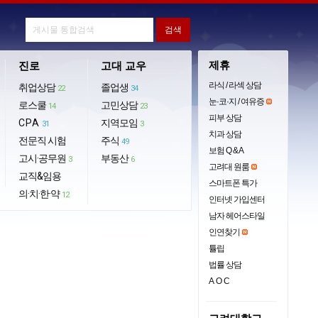
제휴
진로
고대 교우
라식 / 라섹 상담
취업상담
졸업생
22
34
눈·코·지 / 여유증
로스쿨
고민상담
14
23
피부 상담
CPA
지역모임
31
3
치과 상담
전문직 시험
주식
49
보험 Q & A
고시·공무원
부동산
3
6
고려대 원룸
교직&임용
스마트폰 특가
의·치·한·약
12
인터넷 가입센터
남자 헤어스타일
인연찾기
튤립
법률 상담
AOC