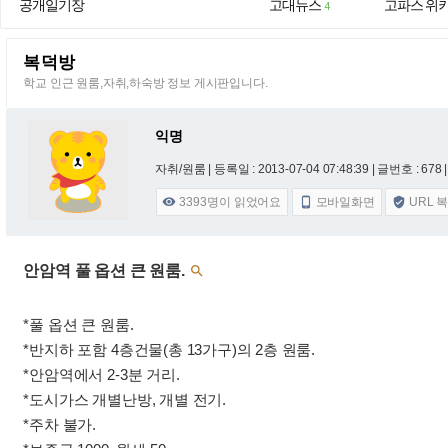
공개일기장
고대뉴스
고파스 위
4
복덕방
학교 인근 원룸,자취,하숙방 정보 게시판입니다.
익명
자취/원룸 |
등록일 : 2013-07-04 07:48:39
| 글번호 : 678 |
3393
명이 읽었어요
모바일화면
URL 



안암역 풀 옵션 큰 원룸.

*풀 옵션 큰 원룸.
*반지하 포함 4층건물(총 13가구)의 2층 원룸.
*안암역에서 2-3분 거리.
*도시가스 개별난방, 개별 전기.
*주차 불가.