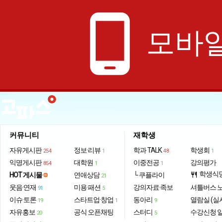
phone_android
모바일
커뮤니티
재학생
자유게시판
정보·리뷰
학과 TALK
학생회
254
1
48
1
익명게시판
대학원
이중전공
강의평가
854
1
1
학생식
HOT 게시물
연애상담
└ 쿠플라이
restaurant
21
웃음·연재
미용·패션
강의자료·족보
셔틀버스 
91
5
이슈·토론
스타트업·창업
동아리
열람실 (실
19
1
9
자유홍보
공식 오픈채팅
스터디
수강신청 
20
5