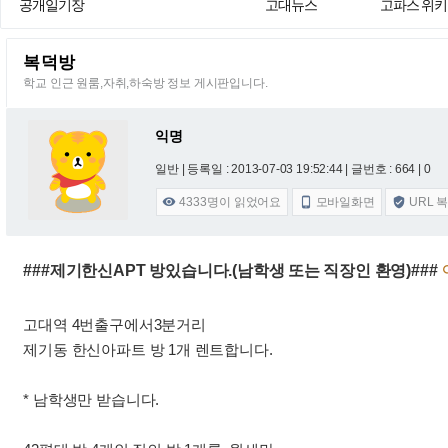
공개일기장
고대뉴스
고파스 위키
복덕방
학교 인근 원룸,자취,하숙방 정보 게시판입니다.
익명
일반 |
등록일 : 2013-07-03 19:52:44
| 글번호 : 664 | 0
4333
명이 읽었어요
모바일화면
URL 



###제기한신APT 방있습니다.(남학생 또는 직장인 환영)###
고대역 4번출구에서3분거리
제기동 한신아파트 방 1개 렌트합니다.
* 남학생만 받습니다.