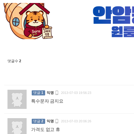
댓글수
2

댓글
1
익명
2013-07-03 19:56:23
특수문자 금지요
:

댓글
2
익명
2013-07-03 20:06:26
가격도 없고 휴
: