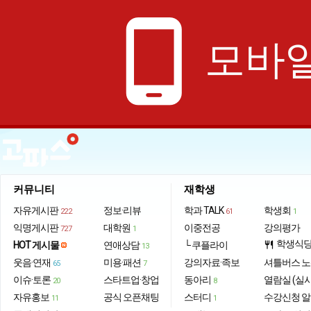
phone_android
모바일
커뮤니티
재학생
자유게시판
정보·리뷰
학과 TALK
학생회
222
61
1
익명게시판
대학원
이중전공
강의평가
727
1
학생식
HOT 게시물
연애상담
└ 쿠플라이
restaurant
13
웃음·연재
미용·패션
강의자료·족보
셔틀버스 
65
7
이슈·토론
스타트업·창업
동아리
열람실 (실
20
8
자유홍보
공식 오픈채팅
스터디
수강신청 
11
1