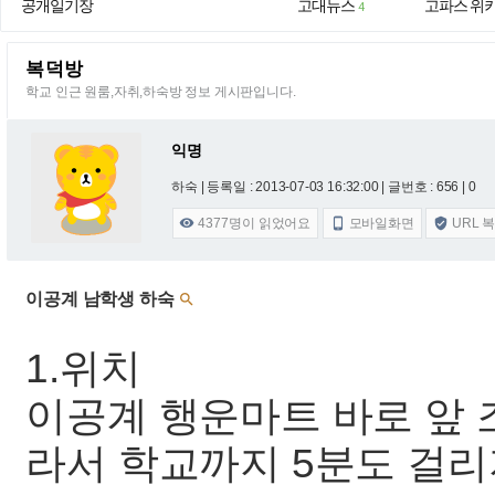
공개일기장
고대뉴스
고파스 위
4
복덕방
학교 인근 원룸,자취,하숙방 정보 게시판입니다.
익명
하숙 |
등록일 : 2013-07-03 16:32:00
| 글번호 : 656 | 0
4377
명이 읽었어요
모바일화면
URL 



이공계 남학생 하숙

1.위치
이공계 행운마트 바로 앞 
라서 학교까지 5분도 걸리