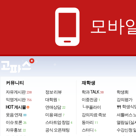
phone_android
모바일
커뮤니티
재학생
자유게시판
정보·리뷰
학과 TALK
학생회
238
38
익명게시판
대학원
이중전공
강의평가
756
1
1
학생식
HOT 게시물
연애상담
└ 쿠플라이
restaurant
22
웃음·연재
미용·패션
강의자료·족보
셔틀버스 
88
7
이슈·토론
스타트업·창업
동아리
열람실 (실
26
4
11
자유홍보
공식 오픈채팅
스터디
수강신청 
22
6