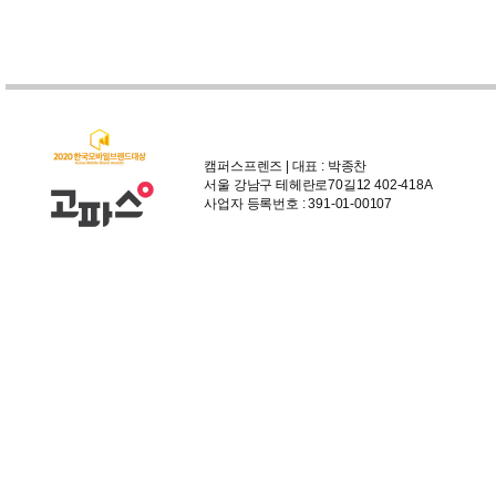
캠퍼스프렌즈 | 대표 : 박종찬
서울 강남구 테헤란로70길12 402-418A
사업자 등록번호 : 391-01-00107