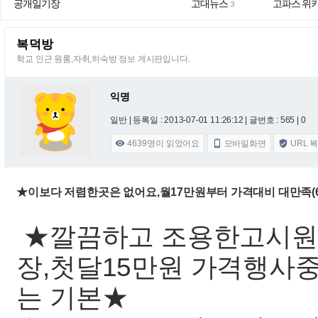
공개일기장
고대뉴스
고파스 위
3
복덕방
학교 인근 원룸,자취,하숙방 정보 게시판입니다.
익명
일반 |
등록일 : 2013-07-01 11:26:12
| 글번호 : 565 | 0
4639
명이 읽었어요
모바일화면
URL 



★이보다 저렴한곳은 없어요,월17만원부터 가격대비 대만족
★깔끔하고 조용한고시원(
장,첫달15만원 가격행사
는 기본★