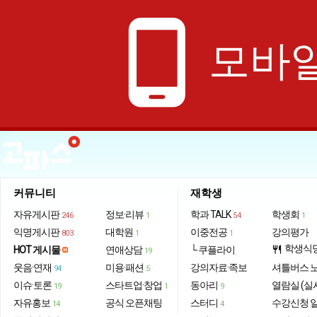
phone_android
모바일
커뮤니티
재학생
자유게시판
정보·리뷰
학과 TALK
학생회
246
1
54
1
익명게시판
대학원
이중전공
강의평가
803
1
1
학생식
HOT 게시물
연애상담
└ 쿠플라이
restaurant
19
웃음·연재
미용·패션
강의자료·족보
셔틀버스 
94
5
이슈·토론
스타트업·창업
동아리
열람실 (실
19
1
9
자유홍보
공식 오픈채팅
스터디
수강신청 
14
4