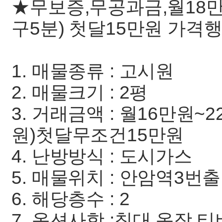
★무보증,무공과금,월18
구5분) 첫달15만원 가
1. 매물종류 : 고시원
2. 매물크기 : 2평
3. 거래금액 : 월16만원
원)첫달무조건15만원
4. 난방방식 : 도시가스
5. 매물위치 : 안암역3번
6. 해당층수 : 2
7. 옵션사항 :침대,옷장,