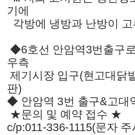
기에
각방에 냉방과 난방이 고
◆6호선 안암역3번출구로
우측
제기시장 입구(현고대닭발
판)
◆ 안암역 3번 출구&고대
★문의 및 예약 접수 ★
c/p:011-336-1115(