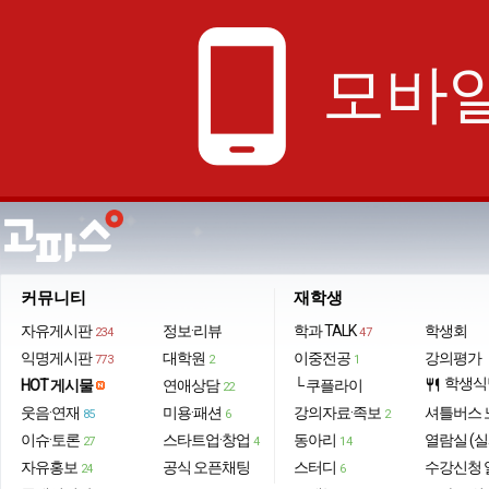
phone_android
모바일
커뮤니티
재학생
자유게시판
정보·리뷰
학과 TALK
학생회
234
47
익명게시판
대학원
이중전공
강의평가
773
2
1
학생식
HOT 게시물
연애상담
└ 쿠플라이
restaurant
22
웃음·연재
미용·패션
강의자료·족보
셔틀버스 
85
6
2
이슈·토론
스타트업·창업
동아리
열람실 (실
27
4
14
자유홍보
공식 오픈채팅
스터디
수강신청 
24
6