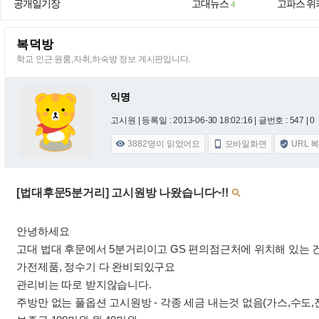
공개일기장
고대뉴스
고파스 위
4
복덕방
학교 인근 원룸,자취,하숙방 정보 게시판입니다.
익명
고시원 |
등록일 : 2013-06-30 18:02:16
| 글번호 : 547 | 0
3882
명이 읽었어요
모바일화면
URL 



[법대후문5분거리] 고시원방 나왔습니다~!!

안녕하세요
고대 법대 후문에서 5분거리이고 GS 편의점근처에 위치해 있는 
가전제품, 정수기 다 완비되있구요
관리비는 따로 받지않습니다.
주방만 없는 풀옵션 고시원방 - 각종 세금 내는것 없음(가스,수도,