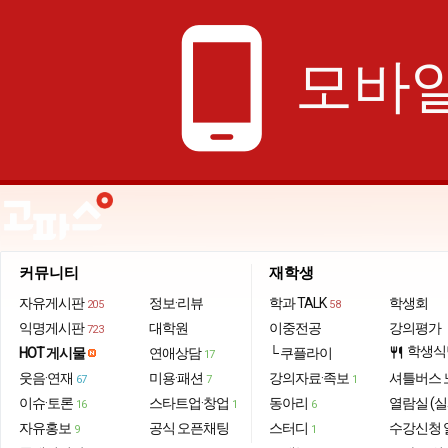
phone_android
모바일
커뮤니티
재학생
자유게시판
정보·리뷰
학과 TALK
학생회
205
58
익명게시판
대학원
이중전공
강의평가
723
학생식
HOT 게시물
연애상담
└ 쿠플라이
restaurant
17
웃음·연재
미용·패션
강의자료·족보
셔틀버스 
67
7
1
이슈·토론
스타트업·창업
동아리
열람실 (실
16
1
6
자유홍보
공식 오픈채팅
스터디
수강신청 
9
1