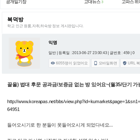
공개일기장
고대뉴스
고파스 위
3
복덕방
학교 인근 원룸,자취,하숙방 정보 게시판입니다.
익명
일반 |
등록일 : 2013-06-27 23:00:43
| 글번호 : 459 | 0
6055
명이 읽었어요
모바일화면
URL 



끌올) 법대 후문 공과금/보증금 없는 방 있어요~(월35/단기 가
http://www.koreapas.net/bbs/view.php?id=kumarket&page=1&
64951
들어오시기로 한 분들이 못들어오시게 되었다네요...