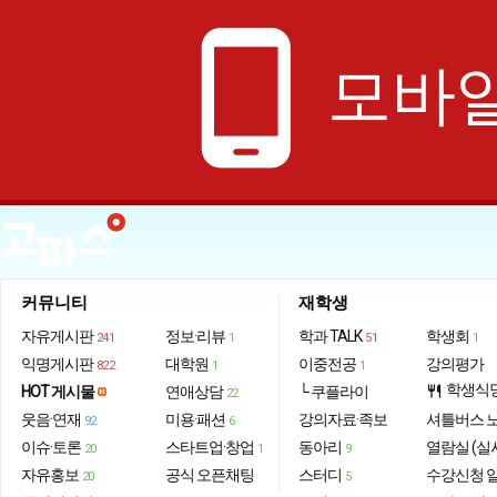
phone_android
모바일
커뮤니티
재학생
자유게시판
정보·리뷰
학과 TALK
학생회
241
1
51
1
익명게시판
대학원
이중전공
강의평가
822
1
1
학생식
HOT 게시물
연애상담
└ 쿠플라이
restaurant
22
웃음·연재
미용·패션
강의자료·족보
셔틀버스 
92
6
이슈·토론
스타트업·창업
동아리
열람실 (실
20
1
9
자유홍보
공식 오픈채팅
스터디
수강신청 
20
5