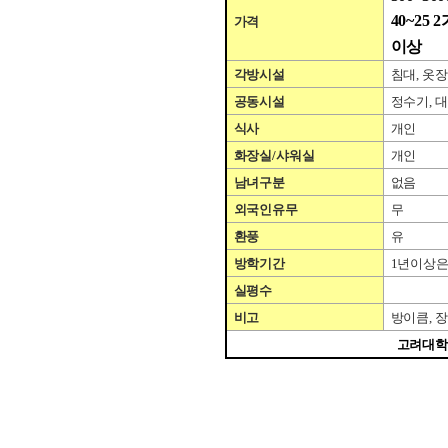
40~25 2
가격
이상
각방시설
침대
,
옷장
공동시설
정수기
,
대
식사
개인
화장실
/
샤워실
개인
남녀구분
없음
외국인유무
무
환풍
유
방학기간
1
년이상은
실평수
비고
방이큼
,
장
고려대학