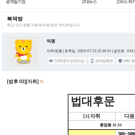
공개일기장
고대뉴스
고파스 위
복덕방
학교 인근 원룸,자취,하숙방 정보 게시판입니다.
익명
자취/원룸 |
등록일 : 2010-07-13 22:46:24
| 글번호 : 434 |
7195
명이 읽었어요
모바일화면
URL 



[법후 03][자취]

법대후문
[3]
자취
다원
종암동
31-33
500~300