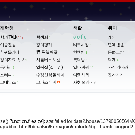
재학생
생활
취미
sofo
학과 TALK
학생회
게임
119
1
이중전공
강의평가
벼룩시장
연예·방송
3
8
학생식당
└ 쿠플라이
restaurant
헌책방
문화교양
1
강의자료·족보
셔틀버스 노선
복덕방
덕게
2
8
4
동아리
열람실 (실시간)
알바·과외
사진·카메라
9
11
스터디
수강신청 알리미
여행·해외
전자기기
2
1
고대뉴스
고파스 위키
자취·요리·건강
4
ize() [
function.filesize
]: stat failed for data2/house/1379805056/
/public_html/bbs/skin/koreapas/include/dq_thumb_engine2