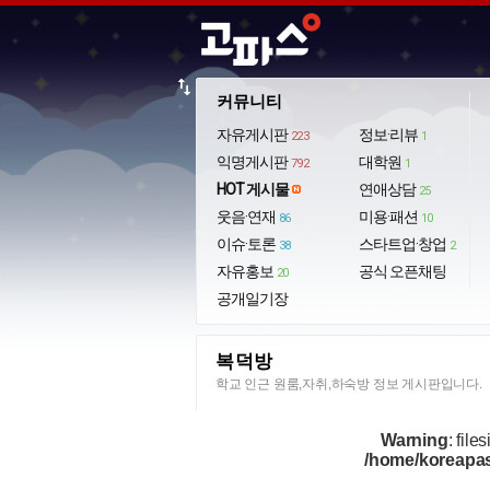
import_export
커뮤니티
자유게시판
정보·리뷰
223
1
익명게시판
대학원
792
1
HOT 게시물
연애상담
25
웃음·연재
미용·패션
86
10
이슈·토론
스타트업·창업
38
2
자유홍보
공식 오픈채팅
20
공개일기장
복덕방
학교 인근 원룸,자취,하숙방 정보 게시판입니다.
Warning
: files
/home/koreapas