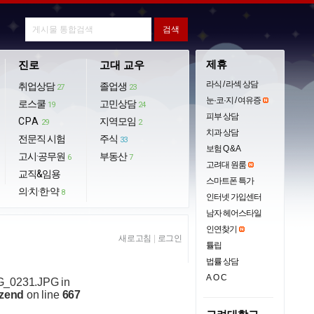
제휴
진로
고대 교우
라식 / 라섹 상담
취업상담
졸업생
27
23
눈·코·지 / 여유증
로스쿨
고민상담
19
24
피부 상담
CPA
지역모임
29
2
치과 상담
전문직 시험
주식
33
보험 Q & A
고시·공무원
부동산
6
7
고려대 원룸
교직&임용
스마트폰 특가
의·치·한·약
8
인터넷 가입센터
남자 헤어스타일
인연찾기
새로고침
|
로그인
튤립
법률 상담
AOC
IMG_0231.JPG in
.zend
on line
667