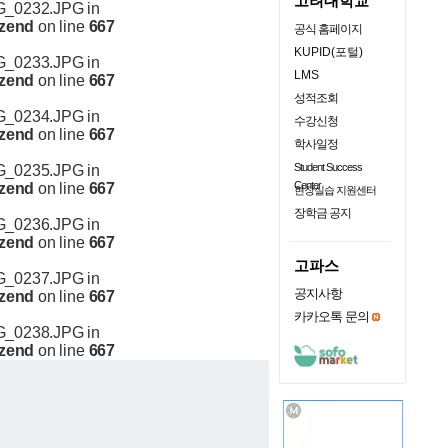
고려대학교
IMG_0232.JPG in
.zend
on line
667
공식 홈페이지
KUPID(포털)
IMG_0233.JPG in
LMS
.zend
on line
667
성적조회
IMG_0234.JPG in
수강신청
.zend
on line
667
학사일정
Student Success
IMG_0235.JPG in
Center
.zend
on line
667
현장실습 지원센터
장학금 공지
IMG_0236.JPG in
.zend
on line
667
고파스
IMG_0237.JPG in
공지사항
.zend
on line
667
카카오톡 문의
IMG_0238.JPG in
.zend
on line
667