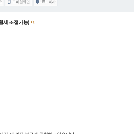
요
모바일화면
URL 복사


금,월세 조절가능)
