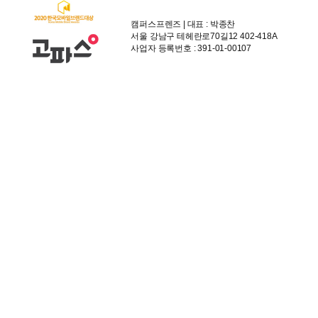
캠퍼스프렌즈 | 대표 : 박종찬
서울 강남구 테헤란로70길12 402-418A
사업자 등록번호 : 391-01-00107