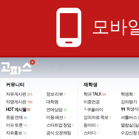
phone_android
모바일
커뮤니티
재학생
자유게시판
정보·리뷰
학과 TALK
학생회
215
1
59
1
익명게시판
대학원
이중전공
강의평가
790
학생식
HOT 게시물
연애상담
└ 쿠플라이
restaurant
20
웃음·연재
미용·패션
강의자료·족보
셔틀버스 
60
5
1
이슈·토론
스타트업·창업
동아리
열람실 (실
19
1
4
자유홍보
공식 오픈채팅
스터디
수강신청 
12
1