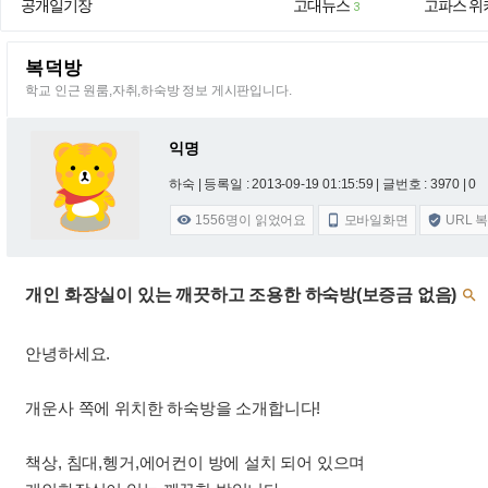
공개일기장
고대뉴스
고파스 위
3
복덕방
학교 인근 원룸,자취,하숙방 정보 게시판입니다.
익명
하숙 |
등록일 : 2013-09-19 01:15:59
| 글번호 : 3970 | 0
1556
명이 읽었어요
모바일화면
URL 



개인 화장실이 있는 깨끗하고 조용한 하숙방(보증금 없음)

안녕하세요.
개운사 쪽에 위치한 하숙방을 소개합니다!
책상, 침대,헹거,에어컨이 방에 설치 되어 있으며