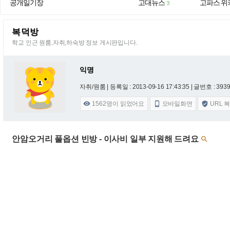
공개일기장
고대뉴스
고파스 위
3
복덕방
학교 인근 원룸,자취,하숙방 정보 게시판입니다.
익명
자취/원룸 |
등록일 : 2013-09-16 17:43:35
| 글번호 : 3939 
1562
명이 읽었어요
모바일화면
URL 



안암오거리 풀옵션 빈방 - 이사비 일부 지원해 드려요
