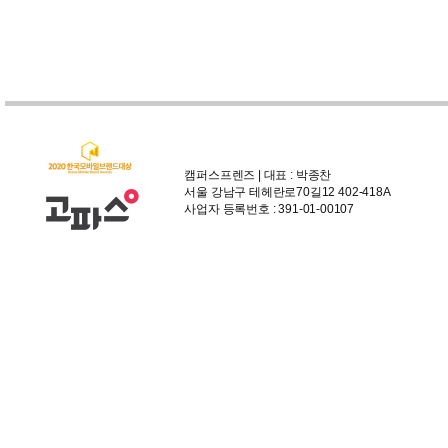
캠퍼스프렌즈 | 대표 : 박종찬
서울 강남구 테헤란로70길12 402-418A
사업자 등록번호 : 391-01-00107