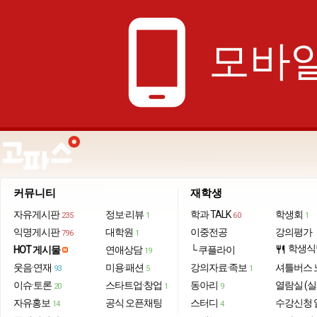
phone_android
모바일
커뮤니티
재학생
자유게시판
정보·리뷰
학과 TALK
학생회
235
1
60
1
익명게시판
대학원
이중전공
강의평가
796
1
학생식
HOT 게시물
연애상담
└ 쿠플라이
restaurant
19
웃음·연재
미용·패션
강의자료·족보
셔틀버스 
93
5
1
이슈·토론
스타트업·창업
동아리
열람실 (실
20
1
9
자유홍보
공식 오픈채팅
스터디
수강신청 
14
4