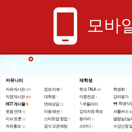
phone_android
모바일
커뮤니티
재학생
자유게시판
정보·리뷰
학과 TALK
학생회
239
1
48
1
익명게시판
대학원
이중전공
강의평가
809
1
1
학생식
HOT 게시물
연애상담
└ 쿠플라이
restaurant
20
웃음·연재
미용·패션
강의자료·족보
셔틀버스 
92
5
이슈·토론
스타트업·창업
동아리
열람실 (실
22
1
9
자유홍보
공식 오픈채팅
스터디
수강신청 
20
4