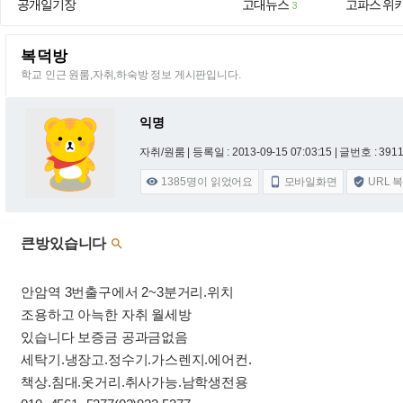
공개일기장
고대뉴스
고파스 위
3
복덕방
학교 인근 원룸,자취,하숙방 정보 게시판입니다.
익명
자취/원룸 |
등록일 : 2013-09-15 07:03:15
| 글번호 : 3911 
1385
명이 읽었어요
모바일화면
URL 



큰방있습니다

안암역 3번출구에서 2~3분거리.위치
조용하고 아늑한 자취 월세방
있습니다 보증금 공과금없음
세탁기.냉장고.정수기.가스렌지.에어컨.
책상.침대.옷거리.취사가능.남학생전용