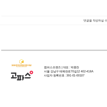
댓글을 작성하실 수
캠퍼스프렌즈 | 대표 : 박종찬
서울 강남구 테헤란로70길12 402-418A
사업자 등록번호 : 391-01-00107