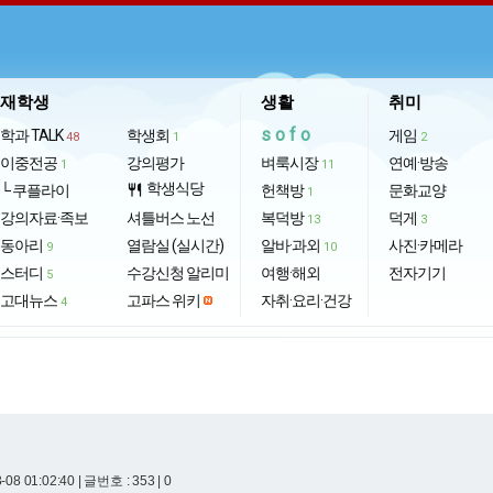
재학생
생활
취미
sofo
학과 TALK
학생회
게임
48
1
2
이중전공
강의평가
벼룩시장
연예·방송
1
11
학생식당
└ 쿠플라이
restaurant
헌책방
문화교양
1
강의자료·족보
셔틀버스 노선
복덕방
덕게
13
3
동아리
열람실 (실시간)
알바·과외
사진·카메라
9
10
스터디
수강신청 알리미
여행·해외
전자기기
5
고대뉴스
고파스 위키
자취·요리·건강
4
-08 01:02:40
| 글번호 : 353 | 0