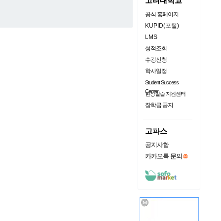
고려대학교
공식 홈페이지
KUPID(포털)
LMS
성적조회
수강신청
학사일정
Student Success
Center
현장실습 지원센터
장학금 공지
고파스
공지사항
카카오톡 문의