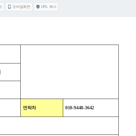
요
모바일화면
URL 복사


미
0
10-9448-3642
연락처