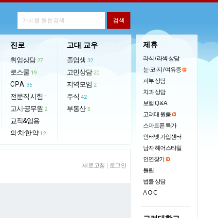
제휴
진로
고대 교우
라식 / 라섹 상담
취업상담
졸업생
27
32
눈·코·지 / 여유증
로스쿨
고민상담
19
20
피부 상담
CPA
지역모임
36
2
치과 상담
전문직 시험
주식
1
42
보험 Q & A
고시·공무원
부동산
2
5
고려대 원룸
교직&임용
스마트폰 특가
의·치·한·약
12
인터넷 가입센터
남자 헤어스타일
인연찾기
새로고침
|
로그인
튤립
법률 상담
AOC