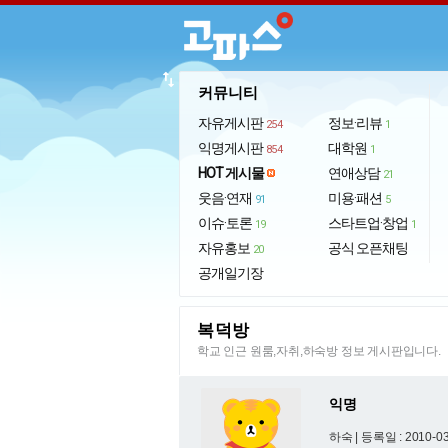
import_export
커뮤니티
자유게시판
정보·리뷰
254
1
익명게시판
대학원
854
1
HOT 게시물
연애상담
21
웃음·연재
미용·패션
91
5
이슈·토론
스타트업·창업
19
1
자유홍보
공식 오픈채팅
20
공개일기장
복덕방
학교 인근 원룸,자취,하숙방 정보 게시판입니다.
익명
하숙 |
등록일 : 2010-03