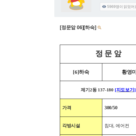
5969
명이 읽었어

[정문앞 06][하숙]

정 문 앞
[6]하숙
황영
제기2동 137-180
[지도보기]
300/50
가격
각방시설
침대,
에어컨