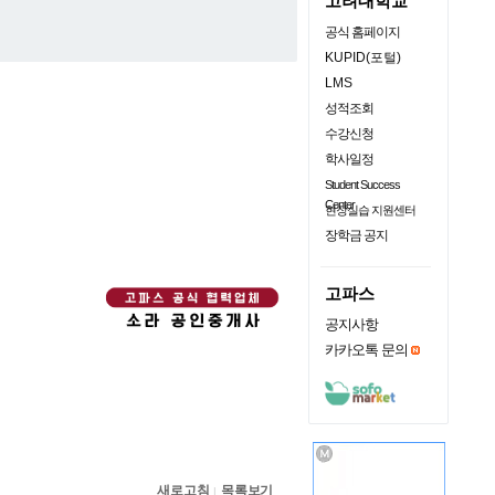
고려대학교
공식 홈페이지
KUPID(포털)
LMS
성적조회
수강신청
학사일정
Student Success
Center
현장실습 지원센터
장학금 공지
고파스
공지사항
카카오톡 문의
새로고침
목록보기
|