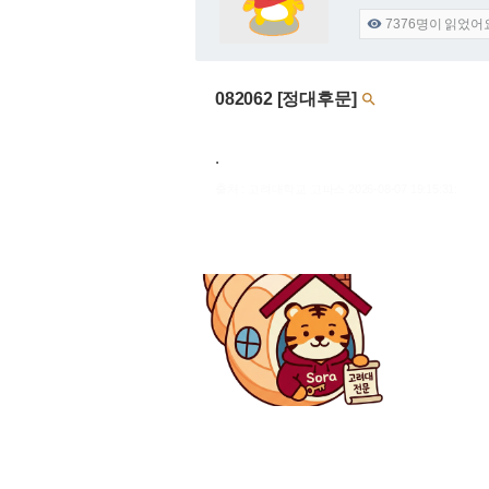
7376
명이 읽었어

082062 [정대후문]

.
출처 : 고려대학교 고파스 2026-08-07 19:15:31: