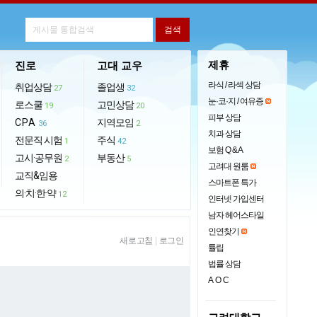
제휴
진로
고대 교우
라식 / 라섹 상담
취업상담
졸업생
27
32
눈·코·지 / 여유증
로스쿨
고민상담
19
20
피부 상담
CPA
지역모임
36
2
치과 상담
전문직 시험
주식
1
42
보험 Q & A
고시·공무원
부동산
2
5
고려대 원룸
교직&임용
스마트폰 특가
의·치·한·약
12
인터넷 가입센터
남자 헤어스타일
인연찾기
새로고침
|
로그인
튤립
법률 상담
AOC