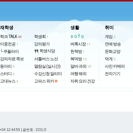
재학생
생활
취미
sofo
학과 TALK
학생회
게임
48
1
2
이중전공
강의평가
벼룩시장
연예·방송
1
11
학생식당
└ 쿠플라이
restaurant
헌책방
문화교양
1
강의자료·족보
셔틀버스 노선
복덕방
덕게
13
3
동아리
열람실 (실시간)
알바·과외
사진·카메라
9
10
스터디
수강신청 알리미
여행·해외
전자기기
5
고대뉴스
고파스 위키
자취·요리·건강
4
-04 12:44:55
| 글번호 : 223 | 0