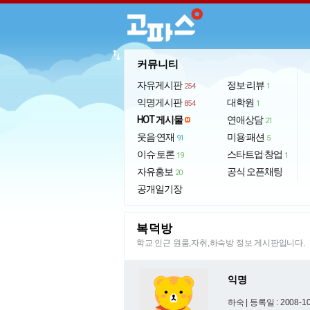
import_export
커뮤니티
자유게시판
정보·리뷰
254
1
익명게시판
대학원
854
1
HOT 게시물
연애상담
21
웃음·연재
미용·패션
91
5
이슈·토론
스타트업·창업
19
1
자유홍보
공식 오픈채팅
20
공개일기장
복덕방
학교 인근 원룸,자취,하숙방 정보 게시판입니다.
익명
하숙 |
등록일 : 2008-10