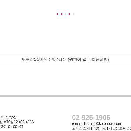
(권한이 없는 회원레벨)
댓글을 작성하실 수 없습니다.
02-925-1905
표 : 박종찬
로70길12 402-418A
e-mail :
kopapa@koreapas.com
91-01-00107
고파스 소개
|
이용약관
|
개인정보취급