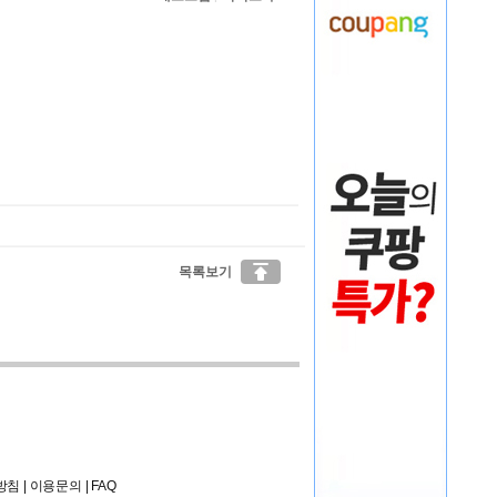

목록보기
방침
|
이용문의
|
FAQ