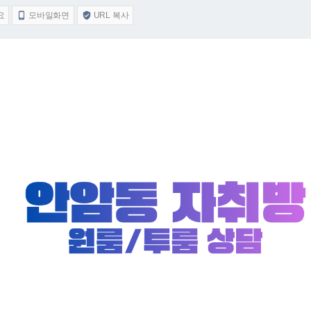
요
모바일화면
URL 복사

