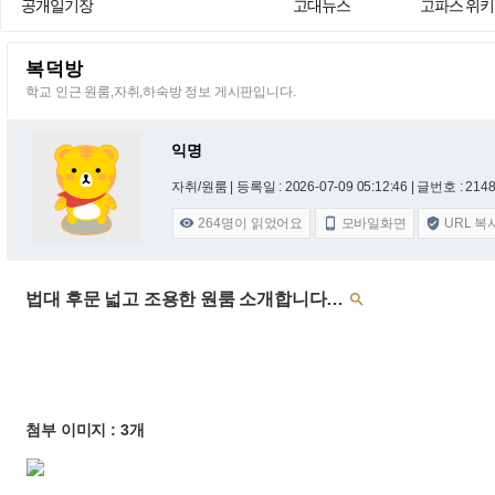
공개일기장
고대뉴스
고파스 위키
복덕방
학교 인근 원룸,자취,하숙방 정보 게시판입니다.
익명
자취/원룸 |
등록일 : 2026-07-09 05:12:46
| 글번호 : 21488
264
명이 읽었어요
모바일화면
URL 복



법대 후문 넓고 조용한 원룸 소개합니다…

첨부 이미지 : 3개