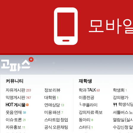
phone_android
모바일
커뮤니티
재학생
자유게시판
정보·리뷰
학과 TALK
학생회
233
63
1
익명게시판
대학원
이중전공
강의평가
747
1
학생식
HOT 게시물
연애상담
└ 쿠플라이
restaurant
13
웃음·연재
미용·패션
강의자료·족보
셔틀버스 
58
7
이슈·토론
스타트업·창업
동아리
열람실 (실
21
8
자유홍보
공식 오픈채팅
스터디
수강신청 
11
1