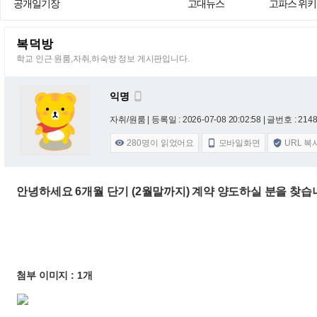
공개일기장
고대뉴스
고파스 위키
복덕방
학교 인근 원룸,자취,하숙방 정보 게시판입니다.
익명

자취/원룸 |
등록일 : 2026-07-08 20:02:58
| 글번호 : 21487
280
명이 읽었어요
모바일화면
URL 복



안녕하세요 6개월 단기 (2월말까지) 계약 양도하실 분을 찾습니다.
첨부 이미지 : 1개