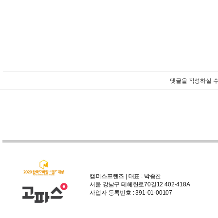
댓글을 작성하실 수
캠퍼스프렌즈 | 대표 : 박종찬
서울 강남구 테헤란로70길12 402-418A
사업자 등록번호 : 391-01-00107