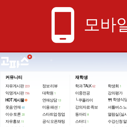
phone_android
모바일
커뮤니티
재학생
자유게시판
정보·리뷰
학과 TALK
학생회
223
62
1
익명게시판
대학원
이중전공
강의평가
736
1
학생식
HOT 게시물
연애상담
└ 쿠플라이
restaurant
13
웃음·연재
미용·패션
강의자료·족보
셔틀버스 
60
7
이슈·토론
스타트업·창업
동아리
열람실 (실
20
8
자유홍보
공식 오픈채팅
스터디
수강신청 
11
1