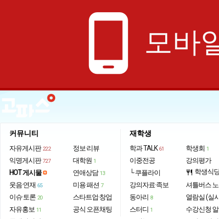
phone_android
모바일
커뮤니티
재학생
자유게시판
정보·리뷰
학과 TALK
학생회
222
61
1
익명게시판
대학원
이중전공
강의평가
727
1
학생식
HOT 게시물
연애상담
└ 쿠플라이
restaurant
13
웃음·연재
미용·패션
강의자료·족보
셔틀버스 
65
7
이슈·토론
스타트업·창업
동아리
열람실 (실
20
8
자유홍보
공식 오픈채팅
스터디
수강신청 
11
1