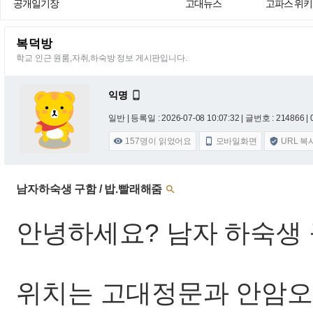
공개일기장
고대뉴스
고파스 위키
복덕방
학교 인근 원룸,자취,하숙방 정보 게시판입니다.
익명

일반 |
등록일 : 2026-07-08 10:07:32
| 글번호 : 214866 | 
157
명이 읽었어요
모바일화면
URL 복



남자하숙생 구함 / 밥.빨래해줌

안녕하세요? 남자 하숙생 
위치는 고대정문과 안암오