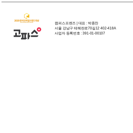
캠퍼스프렌즈 | 대표 : 박종찬
서울 강남구 테헤란로70길12 402-418A
사업자 등록번호 : 391-01-00107