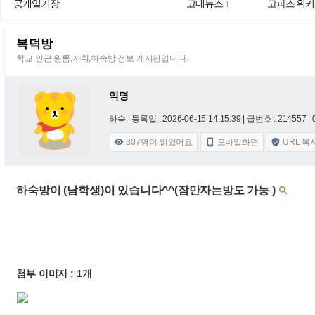
공개일기장
고대뉴스
고파스 위키
1
복덕방
학교 인근 원룸,자취,하숙방 정보 게시판입니다.
익명
하숙 |
등록일 : 2026-06-15 14:15:39
| 글번호 : 214557 | 
307
명이 읽었어요
모바일화면
URL 복



하숙방이 (남학생)이 있습니다^^(잠만자는방도 가능 )

첨부 이미지 : 1개