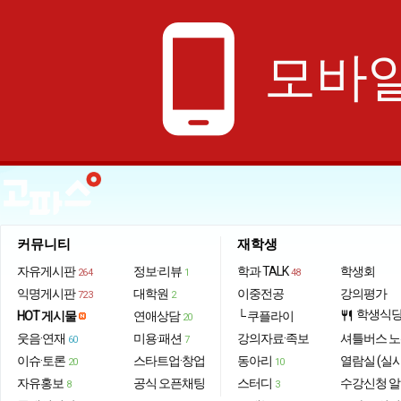
phone_android
모바일
커뮤니티
재학생
자유게시판
정보·리뷰
학과 TALK
학생회
264
1
48
익명게시판
대학원
이중전공
강의평가
723
2
학생식
HOT 게시물
연애상담
└ 쿠플라이
restaurant
20
웃음·연재
미용·패션
강의자료·족보
셔틀버스 
60
7
이슈·토론
스타트업·창업
동아리
열람실 (실
20
10
자유홍보
공식 오픈채팅
스터디
수강신청 
8
3