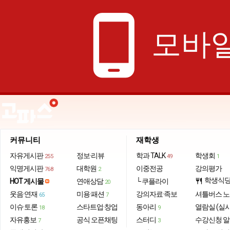
phone_android
모바일
커뮤니티
재학생
자유게시판
정보·리뷰
학과 TALK
학생회
255
49
1
익명게시판
대학원
이중전공
강의평가
768
2
학생식
HOT 게시물
연애상담
└ 쿠플라이
restaurant
20
웃음·연재
미용·패션
강의자료·족보
셔틀버스 
65
7
이슈·토론
스타트업·창업
동아리
열람실 (실
18
9
자유홍보
공식 오픈채팅
스터디
수강신청 
7
3