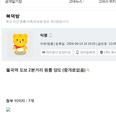
공개일기장
고대뉴스
고파스 위키
1
복덕방
학교 인근 원룸,자취,하숙방 정보 게시판입니다.
익명

자취/원룸 |
등록일 : 2026-06-14 14:18:20
| 글번호 : 21454
501
명이 읽었어요
모바일화면
URL 복



월곡역 도보 2분거리 원룸 양도 (중개료없음)

첨부 이미지 : 7개