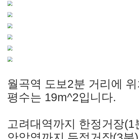
월곡역 도보2분 거리에 위
평수는 19m^2입니다.
고려대역까지 한정거장(1
안암역까지 두정거장(3분)