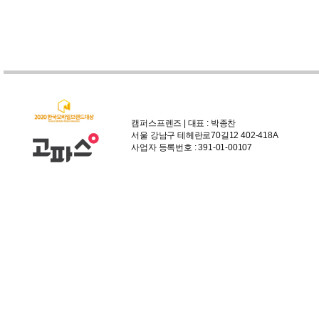
캠퍼스프렌즈 | 대표 : 박종찬
서울 강남구 테헤란로70길12 402-418A
사업자 등록번호 : 391-01-00107