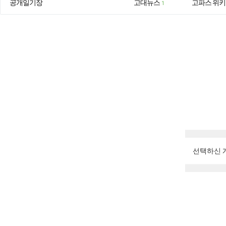
공개일기장
고대뉴스
고파스 위키
1
선택하신 