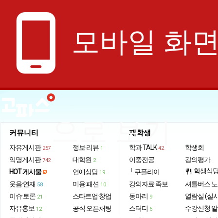
phone_android
모바일 화
으로 보기
커뮤니티
재학생
자유게시판
정보·리뷰
학과 TALK
학생회
257
1
42
익명게시판
대학원
이중전공
강의평가
742
2
학생식
HOT 게시물
연애상담
└ 쿠플라이
restaurant
19
웃음·연재
미용·패션
강의자료·족보
셔틀버스 
58
10
이슈·토론
스타트업·창업
동아리
열람실 (실
21
9
자유홍보
공식 오픈채팅
스터디
수강신청 
12
6