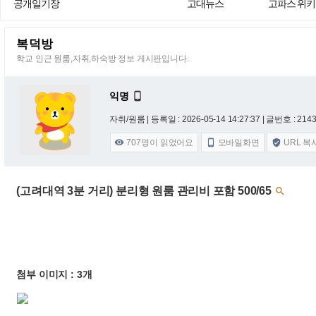
공개일기장
고대뉴스
고파스 위키
복덕방
학교 인근 원룸,자취,하숙방 정보 게시판입니다.
익명

자취/원룸 |
등록일 : 2026-05-14 14:27:37
| 글번호 : 21431
707
명이 읽었어요
모바일화면
URL 복



(고려대역 3분 거리) 분리형 원룸 관리비 포함 500/65

첨부 이미지 : 3개