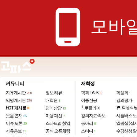
phone_android
모바일
커뮤니티
재학생
자유게시판
정보·리뷰
학과 TALK
학생회
220
61
1
익명게시판
대학원
이중전공
강의평가
729
1
학생식
HOT 게시물
연애상담
└ 쿠플라이
restaurant
13
웃음·연재
미용·패션
강의자료·족보
셔틀버스 
65
7
이슈·토론
스타트업·창업
동아리
열람실 (실
20
8
자유홍보
공식 오픈채팅
스터디
수강신청 
11
1