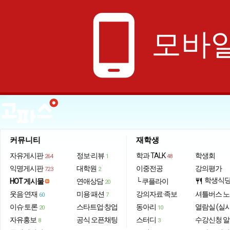
phone_android
모바일
커뮤니티
재학생
자유게시판
정보·리뷰
학과 TALK
학생회
264
1
48
익명게시판
대학원
이중전공
강의평가
723
2
학생식
HOT 게시물
연애상담
└ 쿠플라이
restaurant
20
웃음·연재
미용·패션
강의자료·족보
셔틀버스 
60
7
이슈·토론
스타트업·창업
동아리
열람실 (실
20
10
자유홍보
공식 오픈채팅
스터디
수강신청 
8
3