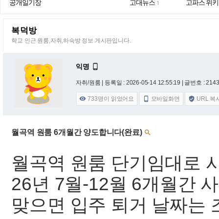
공개일기장
고대뉴스
고파스 위키
1
복덕방
학교 인근 원룸,자취,하숙방 정보 게시판입니다.
익명

자취/원룸 |
등록일 : 2026-05-14 12:55:19
| 글번호 : 21431
733
명이 읽었어요
모바일화면
URL 복



월곡역 원룸 6개월간 양도합니다(완료)

월곡역 원룸 단기임대로 
26년 7월-12월 6개월간
맞으면 입주 퇴거 날짜는 