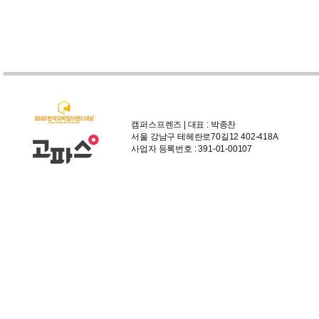
캠퍼스프렌즈 | 대표 : 박종찬
서울 강남구 테헤란로70길12 402-418A
사업자 등록번호 : 391-01-00107