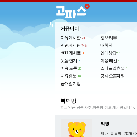
import_export
커뮤니티
자유게시판
정보·리뷰
201
익명게시판
대학원
746
HOT 게시물
연애상담
12
웃음·연재
미용·패션
73
4
이슈·토론
스타트업·창업
20
1
자유홍보
공식 오픈채팅
10
공개일기장
복덕방
학교 인근 원룸,자취,하숙방 정보 게시판입니다.
익명
일반 |
등록일 : 2026-03