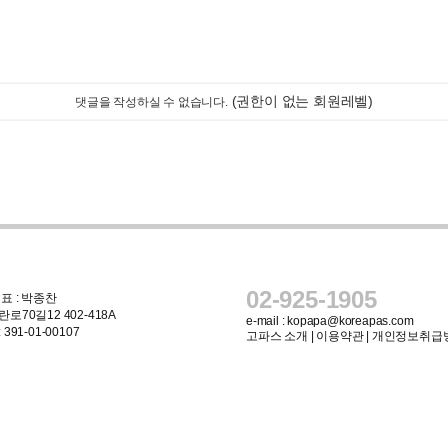
(권한이 없는 회원레벨)
댓글을 작성하실 수 없습니다.
02-925-1905
표 : 박종찬
로70길12 402-418A
e-mail :
kopapa@koreapas.com
91-01-00107
고파스 소개
|
이용약관
|
개인정보취급