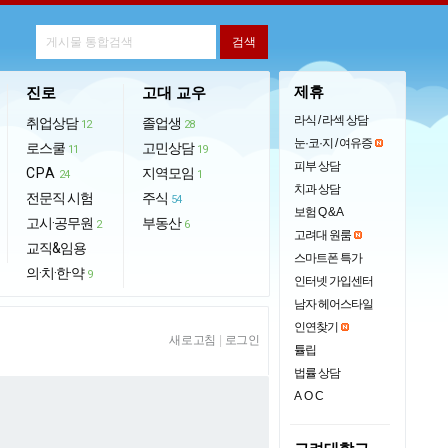
제휴
진로
고대 교우
라식 / 라섹 상담
취업상담
졸업생
12
28
눈·코·지 / 여유증
로스쿨
고민상담
11
19
피부 상담
CPA
지역모임
24
1
치과 상담
전문직 시험
주식
54
보험 Q & A
고시·공무원
부동산
2
6
고려대 원룸
교직&임용
스마트폰 특가
의·치·한·약
9
인터넷 가입센터
남자 헤어스타일
인연찾기
새로고침
|
로그인
튤립
법률 상담
AOC