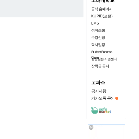
고려대학교
공식 홈페이지
KUPID(포털)
LMS
성적조회
수강신청
학사일정
Student Success
Center
현장실습 지원센터
장학금 공지
고파스
공지사항
카카오톡 문의