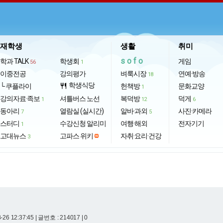
재학생
생활
취미
sofo
학과 TALK
학생회
게임
56
1
이중전공
강의평가
벼룩시장
연예·방송
18
학생식당
└ 쿠플라이
restaurant
헌책방
문화교양
1
강의자료·족보
셔틀버스 노선
복덕방
덕게
1
12
6
동아리
열람실 (실시간)
알바·과외
사진·카메라
7
5
스터디
수강신청 알리미
여행·해외
전자기기
1
고대뉴스
고파스 위키
자취·요리·건강
3
-26 12:37:45
| 글번호 : 214017 | 0