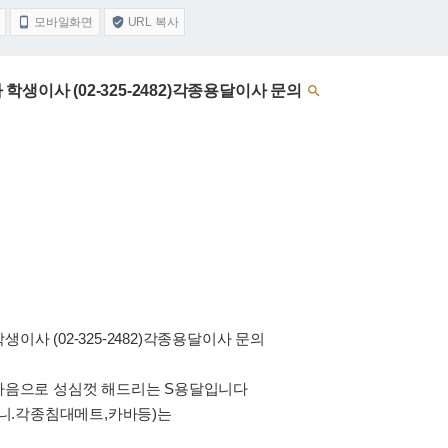
모바일화면
URL 복사


생이사 (02-325-2482)각종용달이사 문의

사 (02-325-2482)각종용달이사 문의
마음으로 성심껏 해드리는 S용달입니다
구니.각종침대메트,카바등)는