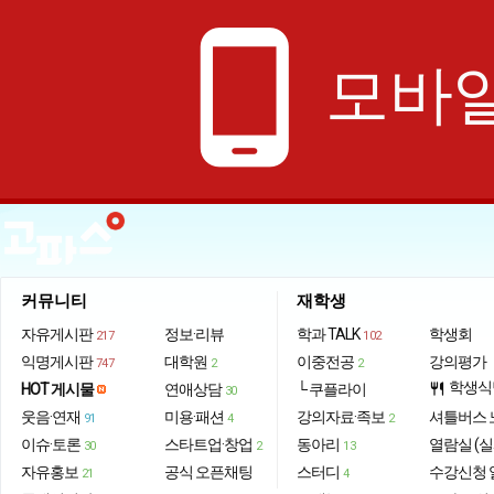
phone_android
모바일
커뮤니티
재학생
자유게시판
정보·리뷰
학과 TALK
학생회
217
102
익명게시판
대학원
이중전공
강의평가
747
2
2
학생식
HOT 게시물
연애상담
└ 쿠플라이
restaurant
30
웃음·연재
미용·패션
강의자료·족보
셔틀버스 
91
4
2
이슈·토론
스타트업·창업
동아리
열람실 (실
30
2
13
자유홍보
공식 오픈채팅
스터디
수강신청 
21
4