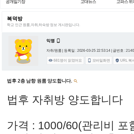
공개일기장
고대뉴스
고파스 위
복덕방
학교 인근 원룸,자취,하숙방 정보 게시판입니다.
익명

자취/원룸 |
등록일 : 2026-03-25 22:53:14
| 글번호 : 21401
681
명이 읽었어요
모바일화면
URL 복



법후 2층 남향 원룸 양도합니다.

법후 자취방 양도합니다
가격 : 1000/60(관리비 포함