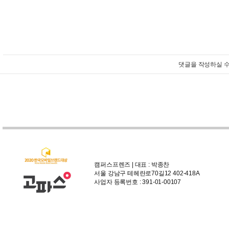
댓글을 작성하실 수
캠퍼스프렌즈 | 대표 : 박종찬
서울 강남구 테헤란로70길12 402-418A
사업자 등록번호 : 391-01-00107