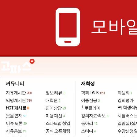
phone_android
모바일
커뮤니티
재학생
자유게시판
정보·리뷰
학과 TALK
학생회
208
1
120
1
익명게시판
대학원
이중전공
강의평가
749
2
2
학생식
HOT 게시물
연애상담
└ 쿠플라이
restaurant
23
웃음·연재
미용·패션
강의자료·족보
셔틀버스 
91
4
3
이슈·토론
스타트업·창업
동아리
열람실 (실
29
12
자유홍보
공식 오픈채팅
스터디
수강신청 
19
4