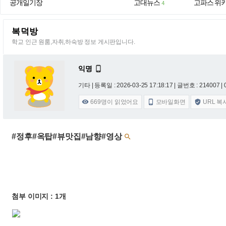
공개일기장
고대뉴스
고파스 위
4
복덕방
학교 인근 원룸,자취,하숙방 정보 게시판입니다.
익명

기타 |
등록일 : 2026-03-25 17:18:17
| 글번호 : 214007 | 
669
명이 읽었어요
모바일화면
URL 복



#정후#옥탑#뷰맛집#남향#영상

첨부 이미지 : 1개