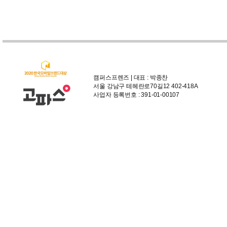
캠퍼스프렌즈 | 대표 : 박종찬
서울 강남구 테헤란로70길12 402-418A
사업자 등록번호 : 391-01-00107