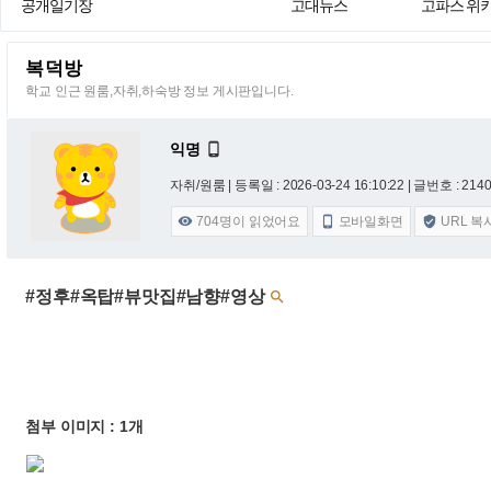
공개일기장
고대뉴스
고파스 위
복덕방
학교 인근 원룸,자취,하숙방 정보 게시판입니다.
익명

자취/원룸 |
등록일 : 2026-03-24 16:10:22
| 글번호 : 21400
704
명이 읽었어요
모바일화면
URL 복



#정후#옥탑#뷰맛집#남향#영상

첨부 이미지 : 1개