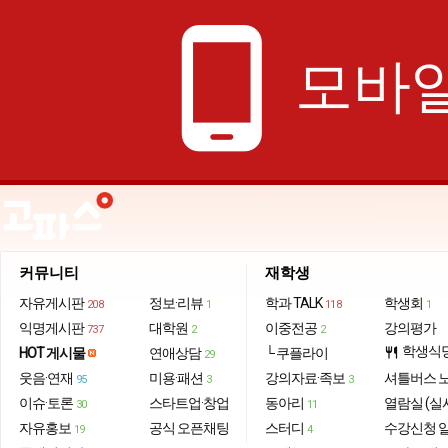
phone_android
모바일
커뮤니티
재학생
자유게시판
정보·리뷰
학과 TALK
학생회
208
1
118
1
익명게시판
대학원
이중전공
강의평가
737
2
2
학생식
HOT 게시물
연애상담
└ 쿠플라이
restaurant
29
웃음·연재
미용·패션
강의자료·족보
셔틀버스 
95
3
3
이슈·토론
스타트업·창업
동아리
열람실 (실
30
11
자유홍보
공식 오픈채팅
스터디
수강신청 
19
4