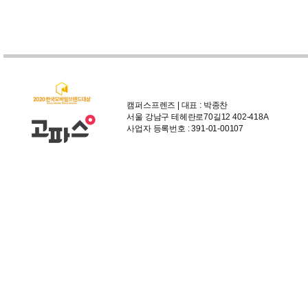
캠퍼스프렌즈 | 대표 : 박종찬
서울 강남구 테헤란로70길12 402-418A
사업자 등록번호 : 391-01-00107