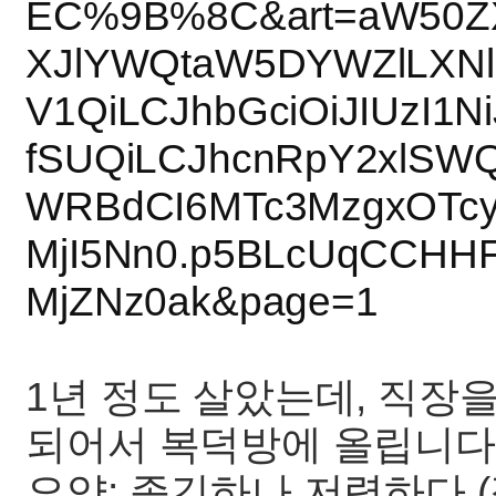
EC%9B%8C&art=aW50Z
XJlYWQtaW5DYWZlLXNlY
V1QiLCJhbGciOiJIUzI1N
fSUQiLCJhcnRpY2xlSW
WRBdCI6MTc3MzgxOTcy
MjI5Nn0.p5BLcUqCCHH
MjZNz0ak&page=1
1년 정도 살았는데, 직장
되어서 복덕방에 올립니다
요약: 좁긴하나 저렴하다