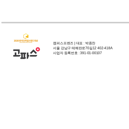
캠퍼스프렌즈 | 대표 : 박종찬
서울 강남구 테헤란로70길12 402-418A
사업자 등록번호 : 391-01-00107