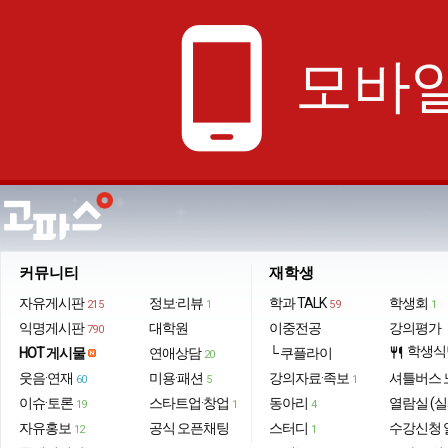
phone_android
모바일
커뮤니티
재학생
자유게시판
정보·리뷰
학과 TALK
학생회
215
1
59
1
익명게시판
대학원
이중전공
강의평가
790
학생식
HOT 게시물
연애상담
└ 쿠플라이
restaurant
20
웃음·연재
미용·패션
강의자료·족보
셔틀버스 
60
5
1
이슈·토론
스타트업·창업
동아리
열람실 (실
19
1
4
자유홍보
공식 오픈채팅
스터디
수강신청 
12
1