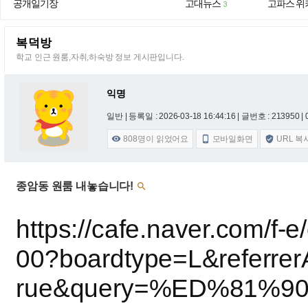
공개일기장
고대뉴스
고파스 위
3
복덕방
학교 인근 원룸,자취,하숙방 정보 게시판입니다.
익명
일반 |
등록일 : 2026-03-18 16:44:16
| 글번호 : 213950 | 
808
명이 읽었어요
모바일화면
URL 복



종암동 원룸 내놓습니다!

https://cafe.naver.com/f-
00?boardtype=L&referrerA
rue&query=%ED%81%