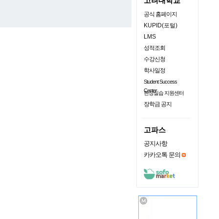
고려대학교
공식 홈페이지
KUPID(포털)
LMS
성적조회
수강신청
학사일정
Student Success
Center
현장실습 지원센터
장학금 공지
고파스
공지사항
카카오톡 문의