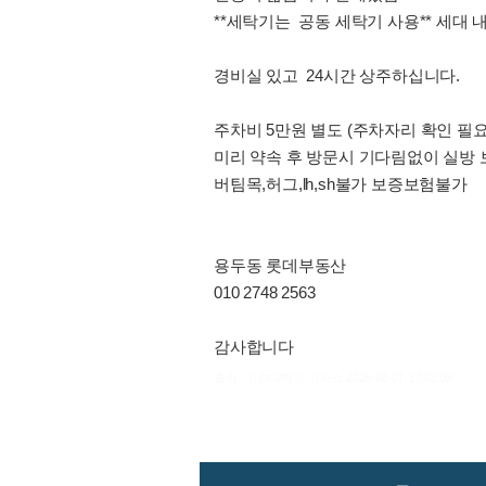
**세탁기는 공동 세탁기 사용** 세
경비실 있고 24시간 상주하십니다.
주차비 5만원 별도 (주차자리 확인 필요
미리 약속 후 방문시 기다림없이 실방 
버팀목,허그,lh,sh불가 보증보험불가
용두동 롯데부동산
010 2748 2563
감사합니다
출처 : 고려대학교 고파스 2026-08-07 17:42:09: