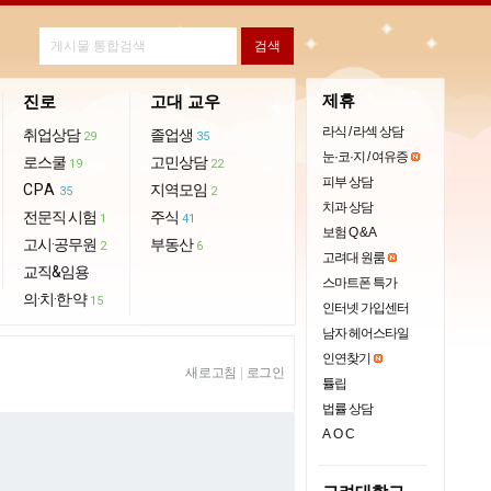
제휴
진로
고대 교우
라식 / 라섹 상담
취업상담
졸업생
29
35
눈·코·지 / 여유증
로스쿨
고민상담
19
22
피부 상담
CPA
지역모임
35
2
치과 상담
전문직 시험
주식
1
41
보험 Q & A
고시·공무원
부동산
2
6
고려대 원룸
교직&임용
스마트폰 특가
의·치·한·약
15
인터넷 가입센터
남자 헤어스타일
인연찾기
새로고침
|
로그인
튤립
법률 상담
AOC