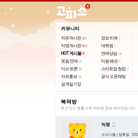
import_export
커뮤니티
자유게시판
정보·리뷰
251
1
익명게시판
대학원
850
1
HOT 게시물
연애상담
14
웃음·연재
미용·패션
91
5
이슈·토론
스타트업·창업
23
3
자유홍보
공식 오픈채팅
25
공개일기장
복덕방
학교 인근 원룸,자취,하숙방 정보 게시판입니다.
익명

오피스텔 |
등록일 : 2026