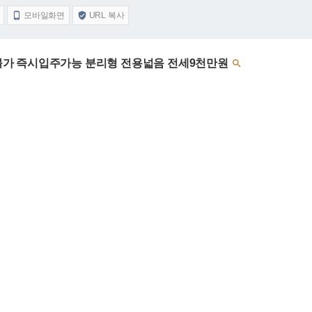
모바일화면
URL 복사


lh불가 즉시입주가능 분리형 전용넓음 전세9천만원
