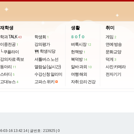
재학생
생활
취미
sofo
학과 TALK
학생회
게임
43
1
2
이중전공
강의평가
벼룩시장
연예·방송
1
12
학생식당
└ 쿠플라이
restaurant
헌책방
문화교양
1
강의자료·족보
셔틀버스 노선
복덕방
덕게
14
3
동아리
열람실 (실시간)
알바·과외
사진·카메라
11
10
스터디
수강신청 알리미
여행·해외
전자기기
5
고대뉴스
고파스 위키
자취·요리·건강
4
-03-16 13:42:14
| 글번호 : 213925 | 0