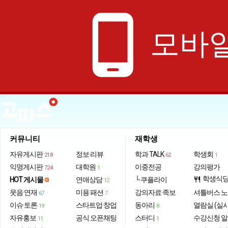
phone_android
모바일
커뮤니티
재학생
자유게시판
정보·리뷰
학과 TALK
학생회
218
62
1
익명게시판
대학원
이중전공
강의평가
724
1
학생식
HOT 게시물
연애상담
└ 쿠플라이
restaurant
12
웃음·연재
미용·패션
강의자료·족보
셔틀버스 
67
7
이슈·토론
스타트업·창업
동아리
열람실 (실
19
8
자유홍보
공식 오픈채팅
스터디
수강신청 
11
1