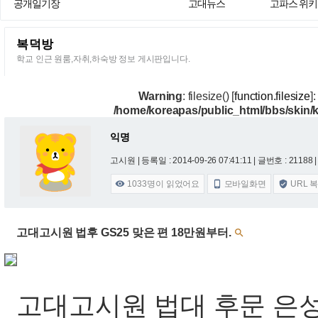
공개일기장
고대뉴스
고파스 위키
복덕방
학교 인근 원룸,자취,하숙방 정보 게시판입니다.
Warning
: filesize() [
function.filesize
]
/home/koreapas/public_html/bbs/skin
익명
고시원 |
등록일 : 2014-09-26 07:41:11
| 글번호 : 21188 |
1033
명이 읽었어요
모바일화면
URL 



고대고시원 법후 GS25 맞은 편 18만원부터.

고대고시원 법대 후문 은