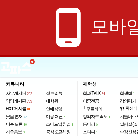
phone_android
모바일
커뮤니티
재학생
자유게시판
정보·리뷰
학과 TALK
학생회
202
54
1
익명게시판
대학원
이중전공
강의평가
733
학생식
HOT 게시물
연애상담
└ 쿠플라이
restaurant
13
웃음·연재
미용·패션
강의자료·족보
셔틀버스 
72
5
1
이슈·토론
스타트업·창업
동아리
열람실 (실
18
1
6
자유홍보
공식 오픈채팅
스터디
수강신청 
9
1