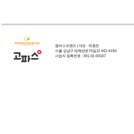
캠퍼스프렌즈 | 대표 : 박종찬
서울 강남구 테헤란로70길12 402-418A
사업자 등록번호 : 391-01-00107