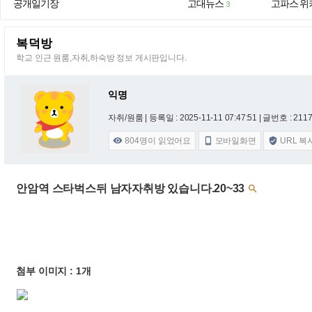
공개일기장
고대뉴스
고파스 위
3
복덕방
학교 인근 원룸,자취,하숙방 정보 게시판입니다.
익명
자취/원룸 |
등록일 : 2025-11-11 07:47:51
| 글번호 : 21179
804
명이 읽었어요
모바일화면
URL 복



안암역 스타벅스뒤 남자자취방 있습니다.20~33

첨부 이미지 : 1개