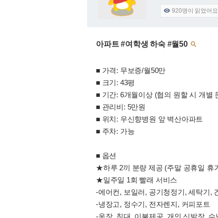
920
명이 읽었어요

아파트 #여학생 하숙 #월50

■ 가격: 무보증/월50만
■ 크기: 43평
■ 기간: 6개월이상 (협의 원할 시 개별 
■ 관리비: 5만원
■ 위치: 우신향병원 앞 벽산아파트
■ 주차: 가능
■ 옵션
★하루 2끼 분량 제공 (주말 공휴일 휴
★일주일 1회 빨래 서비스
-에어컨, 보일러, 공기청정기, 세탁기,
-냉장고, 정수기, 전자렌지, 커피포트
-옷장, 침대, 이불제공, 개인 신발장, 수