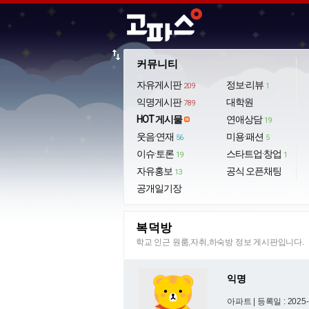
import_export
커뮤니티
자유게시판
정보·리뷰
209
1
익명게시판
대학원
789
HOT 게시물
연애상담
19
웃음·연재
미용·패션
56
5
이슈·토론
스타트업·창업
19
1
자유홍보
공식 오픈채팅
13
공개일기장
복덕방
학교 인근 원룸,자취,하숙방 정보 게시판입니다.
익명
아파트 |
등록일 : 2025-