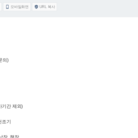
모바일화면
URL 복사


문의)
가기간 제외)
 건조기
납장, 책장