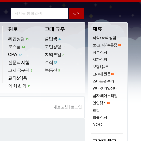
제휴
진로
고대 교우
라식 / 라섹 상담
취업상담
졸업생
19
32
눈·코·지 / 여유증
로스쿨
고민상담
14
19
피부 상담
CPA
지역모임
32
2
치과 상담
전문직 시험
주식
35
보험 Q & A
고시·공무원
부동산
3
5
고려대 원룸
교직&임용
스마트폰 특가
의·치·한·약
11
인터넷 가입센터
남자 헤어스타일
인연찾기
새로고침
|
로그인
튤립
법률 상담
AOC