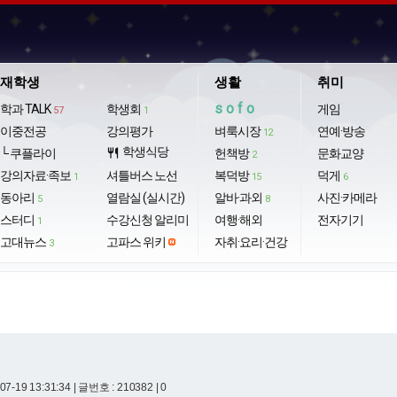
재학생
생활
취미
sofo
학과 TALK
학생회
게임
57
1
이중전공
강의평가
벼룩시장
연예·방송
12
학생식당
└ 쿠플라이
restaurant
헌책방
문화교양
2
강의자료·족보
셔틀버스 노선
복덕방
덕게
1
15
6
동아리
열람실 (실시간)
알바·과외
사진·카메라
5
8
스터디
수강신청 알리미
여행·해외
전자기기
1
고대뉴스
고파스 위키
자취·요리·건강
3
07-19 13:31:34
| 글번호 : 210382 | 0