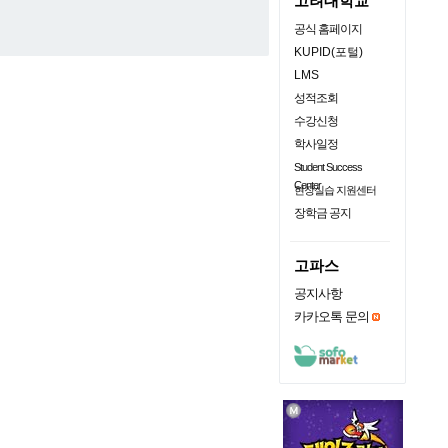
고려대학교
공식 홈페이지
KUPID(포털)
LMS
성적조회
수강신청
학사일정
Student Success
Center
현장실습 지원센터
장학금 공지
고파스
공지사항
카카오톡 문의