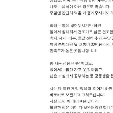
삼겹살, 백숙, 곰국처럼 일반 하숙집에
나오는 음식이 아닌 경우도 많습니다.
주말엔 간단히 먹을 거 챙겨주시기도 해
빨래는 통에 넣어두시기만 하면
알아서 빨래해서 건조기로 살균 건조합
휴지, 세제, 비누, 물값 전혀 추가 부담
특히 통학에만 월 교통비 30만원 이상
만족도가 높은 곳입니당 ㅎㅎ
방 사용 정원은 4명이고요.
방에서는 잠만 자고 옷 갈아입고
넓은 거실에서 공부하는 등 공동생활 
사는 데 불편한 점 있을 때 이야기 하면
바로바로 보완하고 고쳐주십니다.
사실 11년 째 이어져온 곳이라
불편한 점은 이미 다 보완돼있긴 합니