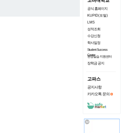
고려대학교
공식 홈페이지
KUPID(포털)
LMS
성적조회
수강신청
학사일정
Student Success
Center
현장실습 지원센터
장학금 공지
고파스
공지사항
카카오톡 문의