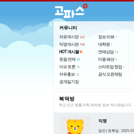
import_export
커뮤니티
자유게시판
정보·리뷰
242
1
익명게시판
대학원
798
1
HOT 게시물
연애상담
19
웃음·연재
미용·패션
93
5
이슈·토론
스타트업·창업
19
1
자유홍보
공식 오픈채팅
13
공개일기장
복덕방
학교 인근 원룸,자취,하숙방 정보 게시판입니다.
익명
일반 |
등록일 : 2025-07