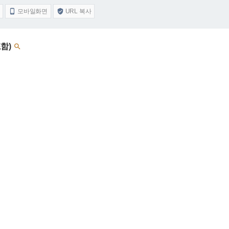
모바일화면
URL 복사


포함)
