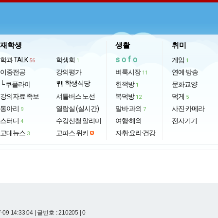
재학생
생활
취미
sofo
학과 TALK
학생회
게임
56
1
1
이중전공
강의평가
벼룩시장
연예·방송
11
학생식당
└ 쿠플라이
restaurant
헌책방
문화교양
1
강의자료·족보
셔틀버스 노선
복덕방
덕게
12
5
동아리
열람실 (실시간)
알바·과외
사진·카메라
9
7
스터디
수강신청 알리미
여행·해외
전자기기
4
고대뉴스
고파스 위키
자취·요리·건강
3
-09 14:33:04
| 글번호 : 210205 | 0