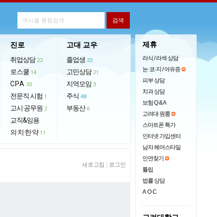
제휴
진로
고대 교우
라식 / 라섹 상담
취업상담
졸업생
22
32
눈·코·지 / 여유증
로스쿨
고민상담
14
21
피부 상담
CPA
지역모임
30
3
치과 상담
전문직 시험
주식
1
48
보험 Q & A
고시·공무원
부동산
2
6
고려대 원룸
교직&임용
스마트폰 특가
의·치·한·약
11
인터넷 가입센터
남자 헤어스타일
인연찾기
새로고침
|
로그인
튤립
법률 상담
AOC