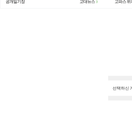
공개일기장
고대뉴스
고파스 위
3
선택하신 