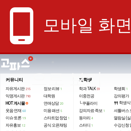
phone_android
모바일 화
으로 보기
커뮤니티
재학생
자유게시판
정보·리뷰
학과 TALK
학생회
215
1
59
1
익명게시판
대학원
이중전공
강의평가
790
학생식
HOT 게시물
연애상담
└ 쿠플라이
restaurant
20
웃음·연재
미용·패션
강의자료·족보
셔틀버스 
60
5
1
이슈·토론
스타트업·창업
동아리
열람실 (실
19
1
4
자유홍보
공식 오픈채팅
스터디
수강신청 
12
1