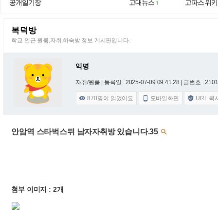
공개일기장
고대뉴스
고파스 위키
1
복덕방
학교 인근 원룸,자취,하숙방 정보 게시판입니다.
익명
자취/원룸 |
등록일 : 2025-07-09 09:41:28
| 글번호 : 21019
870
명이 읽었어요
모바일화면
URL 복



안암역 스타벅스뒤 남자자취방 있습니다.35

첨부 이미지 : 2개