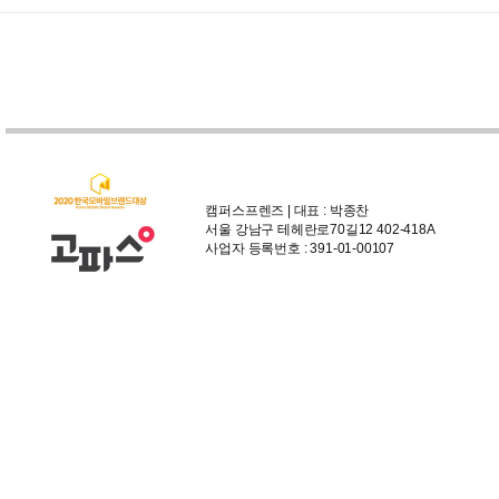
캠퍼스프렌즈 | 대표 : 박종찬
서울 강남구 테헤란로70길12 402-418A
사업자 등록번호 : 391-01-00107