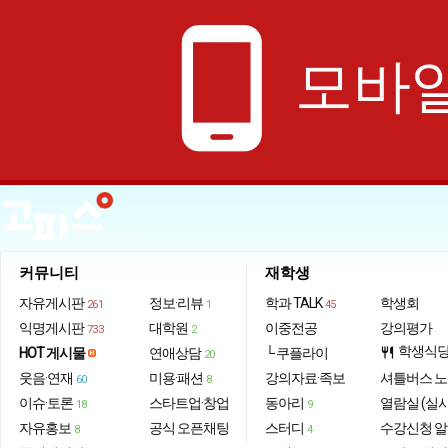
phone_android
모바일
커뮤니티
재학생
자유게시판
정보·리뷰
학과 TALK
학생회
261
1
45
익명게시판
대학원
이중전공
강의평가
733
2
학생식
HOT 게시물
연애상담
└ 쿠플라이
restaurant
20
웃음·연재
미용·패션
강의자료·족보
셔틀버스 
60
8
이슈·토론
스타트업·창업
동아리
열람실 (실
18
9
자유홍보
공식 오픈채팅
스터디
수강신청 
8
4