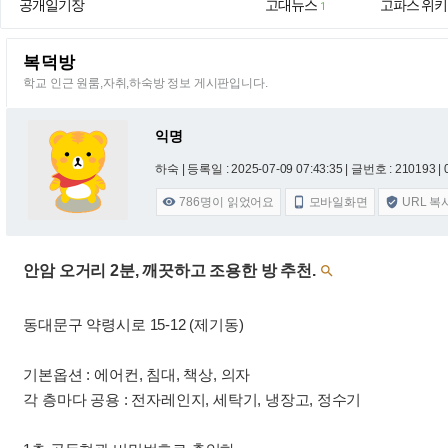
공개일기장
고대뉴스
고파스 위키
1
복덕방
학교 인근 원룸,자취,하숙방 정보 게시판입니다.
익명
하숙 |
등록일 : 2025-07-09 07:43:35
| 글번호 : 210193 | 
786
명이 읽었어요
모바일화면
URL 복



안암 오거리 2분, 깨끗하고 조용한 방 추천.

동대문구 약령시로 15-12 (제기동)
기본옵션 : 에어컨, 침대, 책상, 의자
각 층마다 공용 : 전자레인지, 세탁기, 냉장고, 정수기