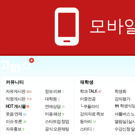
phone_android
모바일
커뮤니티
재학생
자유게시판
정보·리뷰
학과 TALK
학생회
265
1
47
익명게시판
대학원
이중전공
강의평가
719
2
학생식
HOT 게시물
연애상담
└ 쿠플라이
restaurant
21
웃음·연재
미용·패션
강의자료·족보
셔틀버스 
62
8
이슈·토론
스타트업·창업
동아리
열람실 (실
20
10
자유홍보
공식 오픈채팅
스터디
수강신청 
8
3