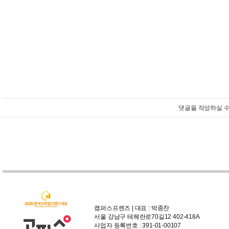
댓글을 작성하실 수
캠퍼스프렌즈 | 대표 : 박종찬
서울 강남구 테헤란로70길12 402-418A
사업자 등록번호 : 391-01-00107