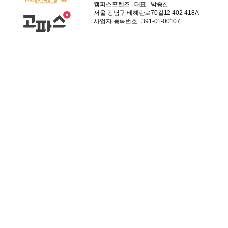
캠퍼스프렌즈 | 대표 : 박종찬
서울 강남구 테헤란로70길12 402-418A
사업자 등록번호 : 391-01-00107