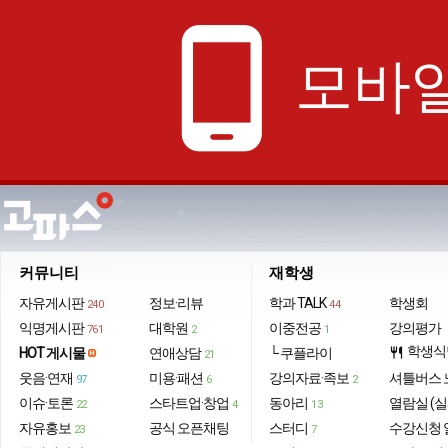
phone_android
모바일
커뮤니티
재학생
자유게시판
정보·리뷰
학과 TALK
학생회
240
44
익명게시판
대학원
이중전공
강의평가
761
2
1
학생식
HOT 게시물
연애상담
└ 쿠플라이
restaurant
21
웃음·연재
미용·패션
강의자료·족보
셔틀버스 
97
6
2
이슈·토론
스타트업·창업
동아리
열람실 (실
22
4
13
자유홍보
공식 오픈채팅
스터디
수강신청 
23
7