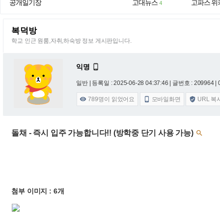
공개일기장
고대뉴스
고파스 위
4
복덕방
학교 인근 원룸,자취,하숙방 정보 게시판입니다.
익명

일반 |
등록일 : 2025-06-28 04:37:46
| 글번호 : 209964 | 
789
명이 읽었어요
모바일화면
URL 복



돌채 - 즉시 입주 가능합니다!! (방학중 단기 사용 가능)

첨부 이미지 : 6개