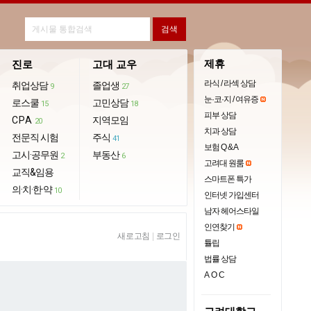
제휴
진로
고대 교우
라식 / 라섹 상담
취업상담
졸업생
9
27
눈·코·지 / 여유증
로스쿨
고민상담
15
18
피부 상담
CPA
지역모임
20
치과 상담
전문직 시험
주식
41
보험 Q & A
고시·공무원
부동산
2
6
고려대 원룸
교직&임용
스마트폰 특가
의·치·한·약
10
인터넷 가입센터
남자 헤어스타일
인연찾기
새로고침
|
로그인
튤립
법률 상담
AOC