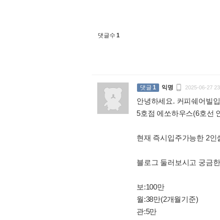
댓글수
1

댓글
1
익명
2025-06-27 23
안녕하세요. 커피쉐어빌입
5호점 에쏘하우스(6호선 
현재 즉시입주가능한 2인
블로그 둘러보시고 궁금한점
보:100만
월:38만(2개월기준)
관:5만