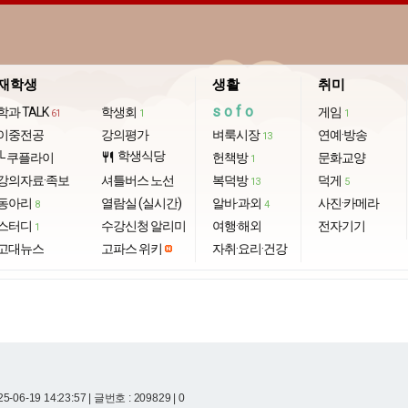
재학생
생활
취미
sofo
학과 TALK
학생회
게임
61
1
1
이중전공
강의평가
벼룩시장
연예·방송
13
학생식당
└ 쿠플라이
restaurant
헌책방
문화교양
1
강의자료·족보
셔틀버스 노선
복덕방
덕게
13
5
동아리
열람실 (실시간)
알바·과외
사진·카메라
8
4
스터디
수강신청 알리미
여행·해외
전자기기
1
고대뉴스
고파스 위키
자취·요리·건강
5-06-19 14:23:57
| 글번호 : 209829 | 0