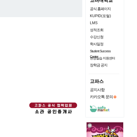
고려대학교
공식 홈페이지
KUPID(포털)
LMS
성적조회
수강신청
학사일정
Student Success
Center
현장실습 지원센터
장학금 공지
고파스
공지사항
카카오톡 문의