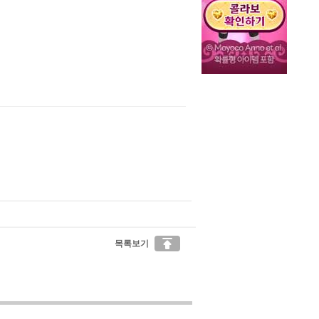

목록보기