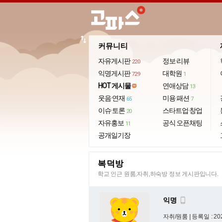
import_export
커뮤니티
자유게시판
정보·리뷰
220
익명게시판
대학원
729
1
HOT 게시물
연애상담
13
웃음·연재
미용·패션
65
7
이슈·토론
스타트업·창업
20
자유홍보
공식 오픈채팅
11
공개일기장
복덕방
학교 인근 원룸,자취,하숙방 정보 게시판입니다.
익명

자취/원룸 |
등록일 : 202