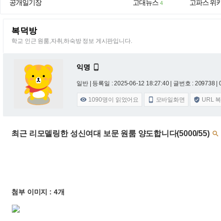
공개일기장
고대뉴스
고파스 위
4
복덕방
학교 인근 원룸,자취,하숙방 정보 게시판입니다.
익명

일반 |
등록일 : 2025-06-12 18:27:40
| 글번호 : 209738 | 
1090
명이 읽었어요
모바일화면
URL 



최근 리모델링한 성신여대 보문 원룸 양도합니다(5000/55)

첨부 이미지 : 4개