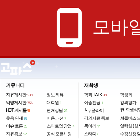
phone_android
모바일
커뮤니티
재학생
자유게시판
정보·리뷰
학과 TALK
학생회
238
38
익명게시판
대학원
이중전공
강의평가
756
1
1
학생식
HOT 게시물
연애상담
└ 쿠플라이
restaurant
22
웃음·연재
미용·패션
강의자료·족보
셔틀버스 
88
7
이슈·토론
스타트업·창업
동아리
열람실 (실
26
4
11
자유홍보
공식 오픈채팅
스터디
수강신청 
22
6