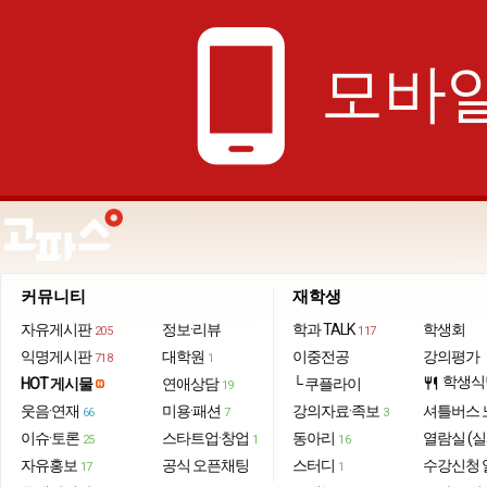
phone_android
모바일
커뮤니티
재학생
자유게시판
정보·리뷰
학과 TALK
학생회
205
117
익명게시판
대학원
이중전공
강의평가
718
1
학생식
HOT 게시물
연애상담
└ 쿠플라이
restaurant
19
웃음·연재
미용·패션
강의자료·족보
셔틀버스 
66
7
3
이슈·토론
스타트업·창업
동아리
열람실 (실
25
1
16
자유홍보
공식 오픈채팅
스터디
수강신청 
17
1