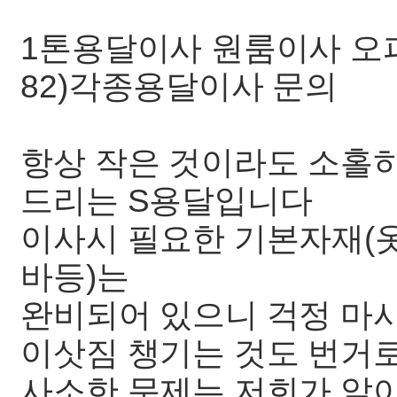
1톤용달이사 원룸이사 오피스
82)각종용달이사 문의
항상 작은 것이라도 소홀
드리는 S용달입니다
이사시 필요한 기본자재(옷
바등)는
완비되어 있으니 걱정 마
이삿짐 챙기는 것도 번거
사소한 문제는 저희가 알