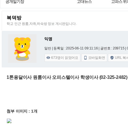
공개일기장
고대뉴스
고파스 위
복덕방
학교 인근 원룸,자취,하숙방 정보 게시판입니다.
익명
일반 |
등록일 : 2025-06-11 09:11:16
| 글번호 : 209715 | 
673
명이 읽었어요
모바일화면
URL 복



1톤용달이사 원룸이사 오피스텔이사 학생이사 (02-325-248
첨부 이미지 : 1개