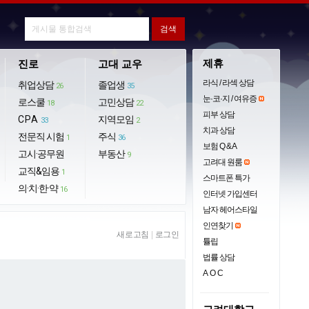
제휴
진로
고대 교우
라식 / 라섹 상담
취업상담
졸업생
26
35
눈·코·지 / 여유증
로스쿨
고민상담
18
22
피부 상담
CPA
지역모임
33
2
치과 상담
전문직 시험
주식
1
36
보험 Q & A
고시·공무원
부동산
9
고려대 원룸
교직&임용
1
스마트폰 특가
의·치·한·약
16
인터넷 가입센터
남자 헤어스타일
인연찾기
새로고침
|
로그인
튤립
법률 상담
AOC