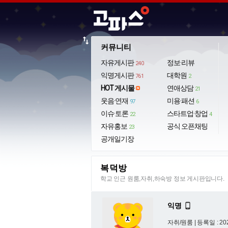
import_export
커뮤니티
자유게시판
정보·리뷰
240
익명게시판
대학원
761
2
HOT 게시물
연애상담
21
웃음·연재
미용·패션
97
6
이슈·토론
스타트업·창업
22
4
자유홍보
공식 오픈채팅
23
공개일기장
복덕방
학교 인근 원룸,자취,하숙방 정보 게시판입니다.
익명

자취/원룸 |
등록일 : 202