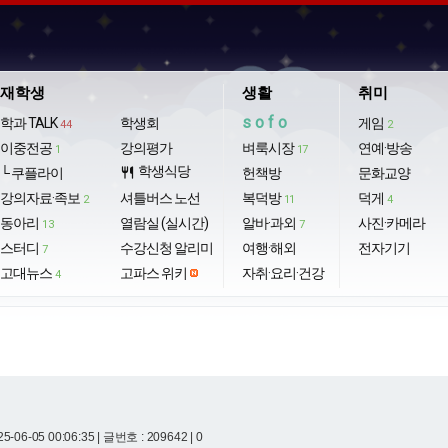
재학생
생활
취미
sofo
학과 TALK
학생회
게임
44
2
이중전공
강의평가
벼룩시장
연예·방송
1
17
학생식당
└ 쿠플라이
restaurant
헌책방
문화교양
강의자료·족보
셔틀버스 노선
복덕방
덕게
2
11
4
동아리
열람실 (실시간)
알바·과외
사진·카메라
13
7
스터디
수강신청 알리미
여행·해외
전자기기
7
고대뉴스
고파스 위키
자취·요리·건강
4
5-06-05 00:06:35
| 글번호 : 209642 | 0