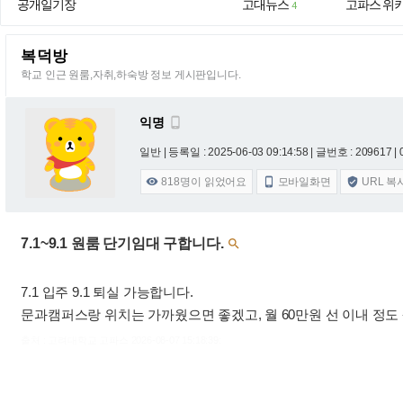
공개일기장
고대뉴스
고파스 위
4
복덕방
학교 인근 원룸,자취,하숙방 정보 게시판입니다.
익명

일반 |
등록일 : 2025-06-03 09:14:58
| 글번호 : 209617 | 
818
명이 읽었어요
모바일화면
URL 복



7.1~9.1 원룸 단기임대 구합니다.

7.1 입주 9.1 퇴실 가능합니다.
문과캠퍼스랑 위치는 가까웠으면 좋겠고, 월 60만원 선 이내 정도
출처 : 고려대학교 고파스 2026-08-07 15:18:39: