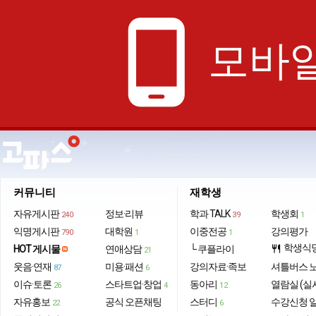
phone_android
모바일
커뮤니티
재학생
자유게시판
정보·리뷰
학과 TALK
학생회
240
39
1
익명게시판
대학원
이중전공
강의평가
790
1
1
학생식
HOT 게시물
연애상담
└ 쿠플라이
restaurant
21
웃음·연재
미용·패션
강의자료·족보
셔틀버스 
87
6
이슈·토론
스타트업·창업
동아리
열람실 (실
26
4
12
자유홍보
공식 오픈채팅
스터디
수강신청 
22
6