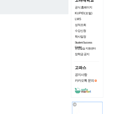
고려대학교
공식 홈페이지
KUPID(포털)
LMS
성적조회
수강신청
학사일정
Student Success
Center
현장실습 지원센터
장학금 공지
고파스
공지사항
카카오톡 문의