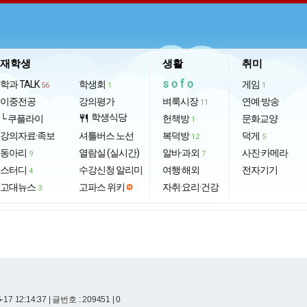
재학생
생활
취미
sofo
학과 TALK
학생회
게임
56
1
1
이중전공
강의평가
벼룩시장
연예·방송
11
학생식당
└ 쿠플라이
restaurant
헌책방
문화교양
1
강의자료·족보
셔틀버스 노선
복덕방
덕게
12
5
동아리
열람실 (실시간)
알바·과외
사진·카메라
9
7
스터디
수강신청 알리미
여행·해외
전자기기
4
고대뉴스
고파스 위키
자취·요리·건강
3
-17 12:14:37
| 글번호 : 209451 | 0