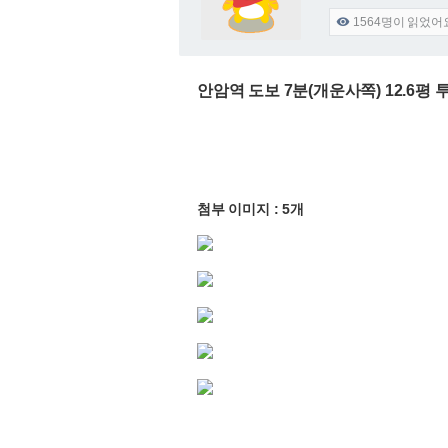
1564
명이 읽었어

안암역 도보 7분(개운사쪽) 12.6평 
첨부 이미지 : 5개