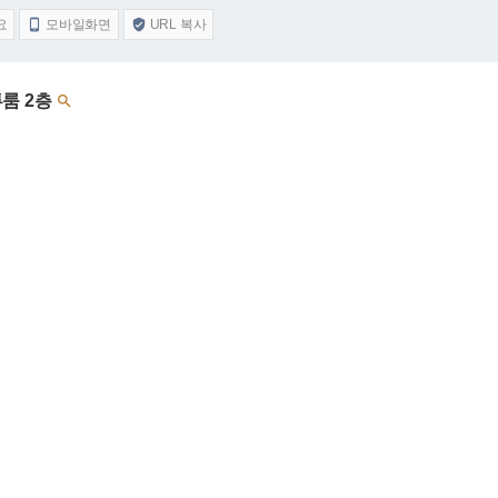
요
모바일화면
URL 복사


투룸 2층
