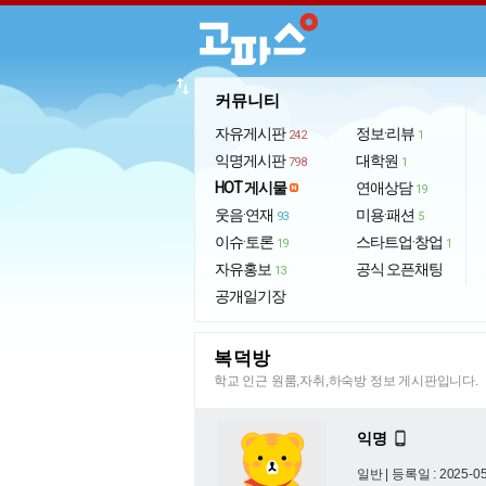
import_export
커뮤니티
자유게시판
정보·리뷰
242
1
익명게시판
대학원
798
1
HOT 게시물
연애상담
19
웃음·연재
미용·패션
93
5
이슈·토론
스타트업·창업
19
1
자유홍보
공식 오픈채팅
13
공개일기장
복덕방
학교 인근 원룸,자취,하숙방 정보 게시판입니다.
익명

일반 |
등록일 : 2025-05