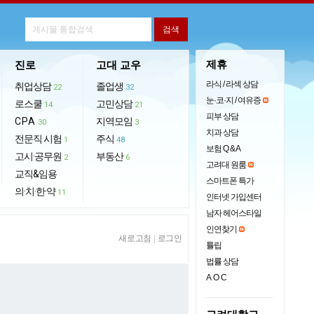
제휴
진로
고대 교우
라식 / 라섹 상담
취업상담
졸업생
22
32
눈·코·지 / 여유증
로스쿨
고민상담
14
21
피부 상담
CPA
지역모임
30
3
치과 상담
전문직 시험
주식
1
48
보험 Q & A
고시·공무원
부동산
2
6
고려대 원룸
교직&임용
스마트폰 특가
의·치·한·약
11
인터넷 가입센터
남자 헤어스타일
인연찾기
새로고침
|
로그인
튤립
법률 상담
AOC