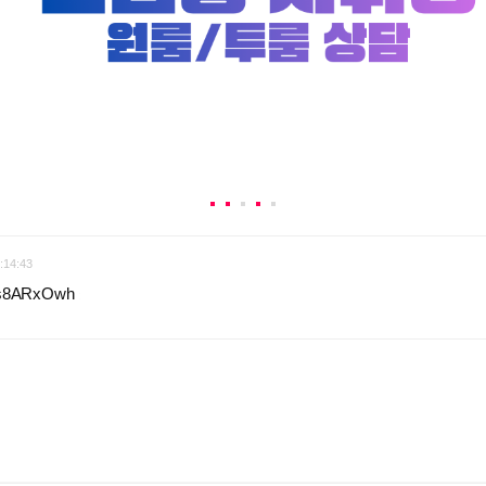
:14:43
o/s8ARxOwh
: