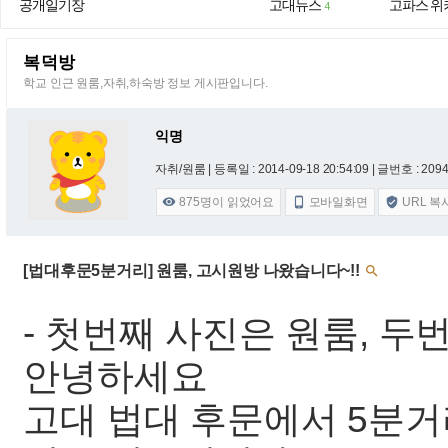
공개일기장
고대뉴스
고파스 위
4
복덕방
학교 인근 원룸,자취,하숙방 정보 게시판입니다.
익명
자취/원룸 |
등록일 : 2014-09-18 20:54:09
| 글번호 : 20940
875
명이 읽었어요
모바일화면
URL 복



[법대후문5분거리] 원룸, 고시원방 나왔습니다~!!

- 첫번째 사진은 원룸, 
안녕하세요
고대 법대 후문에서 5분