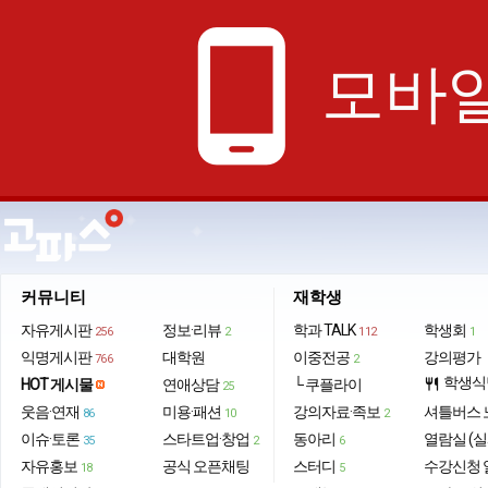
phone_android
모바일
커뮤니티
재학생
자유게시판
정보·리뷰
학과 TALK
학생회
256
2
112
1
익명게시판
대학원
이중전공
강의평가
766
2
학생식
HOT 게시물
연애상담
└ 쿠플라이
restaurant
25
웃음·연재
미용·패션
강의자료·족보
셔틀버스 
86
10
2
이슈·토론
스타트업·창업
동아리
열람실 (실
35
2
6
자유홍보
공식 오픈채팅
스터디
수강신청 
18
5