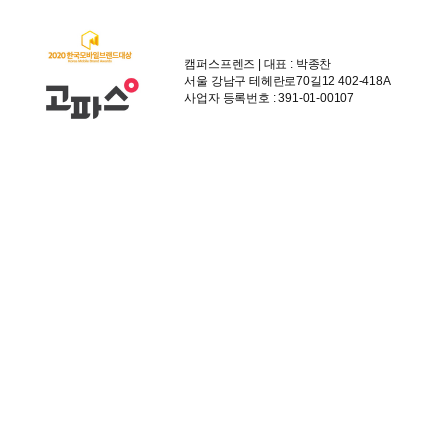
캠퍼스프렌즈 | 대표 : 박종찬
서울 강남구 테헤란로70길12 402-418A
사업자 등록번호 : 391-01-00107