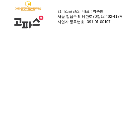
캠퍼스프렌즈 | 대표 : 박종찬
서울 강남구 테헤란로70길12 402-418A
사업자 등록번호 : 391-01-00107