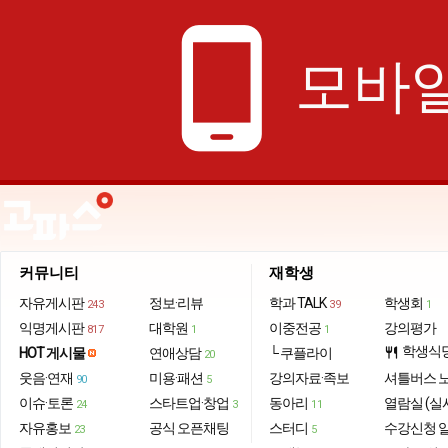
phone_android
모바일
커뮤니티
재학생
자유게시판
정보·리뷰
학과 TALK
학생회
243
39
1
익명게시판
대학원
이중전공
강의평가
817
1
1
학생식
HOT 게시물
연애상담
└ 쿠플라이
restaurant
20
웃음·연재
미용·패션
강의자료·족보
셔틀버스 
90
5
이슈·토론
스타트업·창업
동아리
열람실 (실
24
3
11
자유홍보
공식 오픈채팅
스터디
수강신청 
23
5