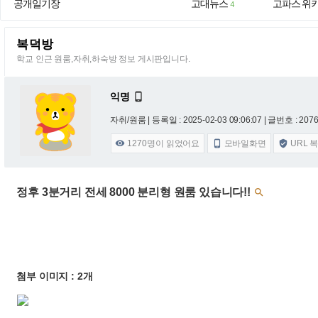
공개일기장
고대뉴스
고파스 위
4
복덕방
학교 인근 원룸,자취,하숙방 정보 게시판입니다.
익명

자취/원룸 |
등록일 : 2025-02-03 09:06:07
| 글번호 : 20768
1270
명이 읽었어요
모바일화면
URL 



정후 3분거리 전세 8000 분리형 원룸 있습니다!!

첨부 이미지 : 2개