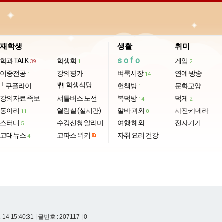
재학생
생활
취미
sofo
학과 TALK
학생회
게임
39
1
2
이중전공
강의평가
벼룩시장
연예·방송
1
14
학생식당
└ 쿠플라이
restaurant
헌책방
문화교양
1
강의자료·족보
셔틀버스 노선
복덕방
덕게
14
2
동아리
열람실 (실시간)
알바·과외
사진·카메라
11
8
스터디
수강신청 알리미
여행·해외
전자기기
5
고대뉴스
고파스 위키
자취·요리·건강
4
-14 15:40:31
| 글번호 : 207117 | 0