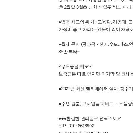
@ 2월말 3월초 신학기 입주 방도 미리
●법후 최고의 위치 : 교육관, 경영대,
가성비 좋고 가리는 건물이 없어 채광이
●월세 문의 (공과금 - 전기.수도.가스.
35만 부터~
<무보증금 제도>
보증금은 따로 없지만 마지막 달 월세
●2021년 최신 엘리베이터 설치, 정수
●주변 원룸, 고시원들과 비교 - 스플
●●●친절한 관리실로 연락주세요
H.P. 01046616902