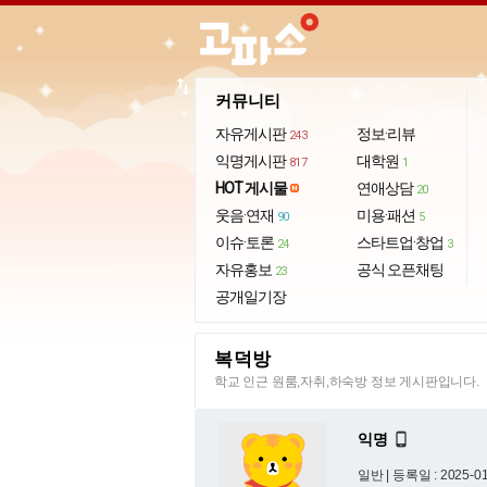
import_export
커뮤니티
자유게시판
정보·리뷰
243
익명게시판
대학원
817
1
HOT 게시물
연애상담
20
웃음·연재
미용·패션
90
5
이슈·토론
스타트업·창업
24
3
자유홍보
공식 오픈채팅
23
공개일기장
복덕방
학교 인근 원룸,자취,하숙방 정보 게시판입니다.
익명

일반 |
등록일 : 2025-01