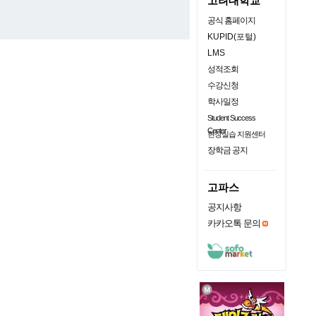
고려대학교
공식 홈페이지
KUPID(포털)
LMS
성적조회
수강신청
학사일정
Student Success
Center
현장실습 지원센터
장학금 공지
고파스
공지사항
카카오톡 문의