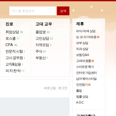
제휴
진로
고대 교우
라식 / 라섹 상담
취업상담
졸업생
28
35
눈·코·지 / 여유증
로스쿨
고민상담
17
23
피부 상담
CPA
지역모임
36
2
치과 상담
전문직 시험
주식
1
41
보험 Q & A
고시·공무원
부동산
1
7
고려대 원룸
교직&임용
1
스마트폰 특가
의·치·한·약
17
인터넷 가입센터
남자 헤어스타일
인연찾기
새로고침
|
로그인
튤립
법률 상담
AOC