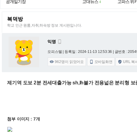
공개일기장
고대뉴스
고파스 위
4
복덕방
학교 인근 원룸,자취,하숙방 정보 게시판입니다.
익명

오피스텔 |
등록일 : 2024-11-13 12:53:36
| 글번호 : 20549
962
명이 읽었어요
모바일화면
URL 복



제기역 도보 2분 전세대출가능 sh,lh불가 전용넓은 분리형 
첨부 이미지 : 7개