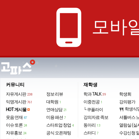
phone_android
모바일
커뮤니티
재학생
자유게시판
정보·리뷰
학과 TALK
학생회
238
39
익명게시판
대학원
이중전공
강의평가
761
1
1
학생식
HOT 게시물
연애상담
└ 쿠플라이
restaurant
21
웃음·연재
미용·패션
강의자료·족보
셔틀버스 
87
7
이슈·토론
스타트업·창업
동아리
열람실 (실
24
4
13
자유홍보
공식 오픈채팅
스터디
수강신청 
24
7