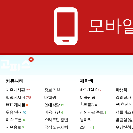
phone_android
모바일
커뮤니티
재학생
자유게시판
정보·리뷰
학과 TALK
학생회
201
59
익명게시판
대학원
이중전공
강의평가
728
학생식
HOT 게시물
연애상담
└ 쿠플라이
restaurant
12
웃음·연재
미용·패션
강의자료·족보
셔틀버스 
70
6
1
이슈·토론
스타트업·창업
동아리
열람실 (실
16
1
6
자유홍보
공식 오픈채팅
스터디
수강신청 
9
1