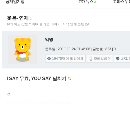
공개일기장
고대뉴스
고파스 위
3
웃음·연재
2
유쾌하고 감동적이며 놀라운 이야기, 자작 연재 콘텐츠!
익명
등록일 : 2011-11-24 01:46:08
| 글번호 : 823 | 0
19478
명이 읽었어요
모바일화면
URL



I SAY 무효, YOU SAY 날치기

ㅇ
출처 : 고려대학교 고파스 2026-08-08 18:27:27: