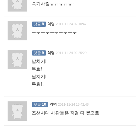
속기사찡ㅠㅠㅠㅠㅠ
:
댓글
8
익명
2011-11-24 02:10:47
ㅜㅜㅜㅜㅜㅜㅜㅜㅜㅜ
:
댓글
9
익명
2011-11-24 02:25:29
날치기!
무효!
날치기!
무효!
:
댓글
10
익명
2011-11-24 15:42:48
조선시대 사관들은 저걸 다 붓으로
: