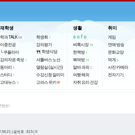
재학생
생활
취미
sofo
학과 TALK
학생회
게임
54
1
이중전공
강의평가
벼룩시장
연예·방송
18
학생식당
└ 쿠플라이
restaurant
헌책방
문화교양
1
강의자료·족보
셔틀버스 노선
복덕방
덕게
1
14
6
동아리
열람실 (실시간)
알바·과외
사진·카메라
6
5
스터디
수강신청 알리미
여행·해외
전자기기
1
고대뉴스
고파스 위키
자취·요리·건강
3
콘텐츠!
2:56:21
| 글번호 : 815 | 0