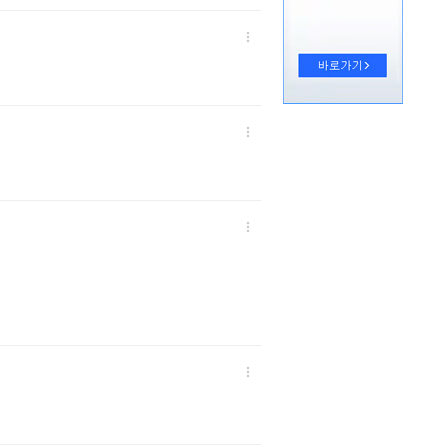



