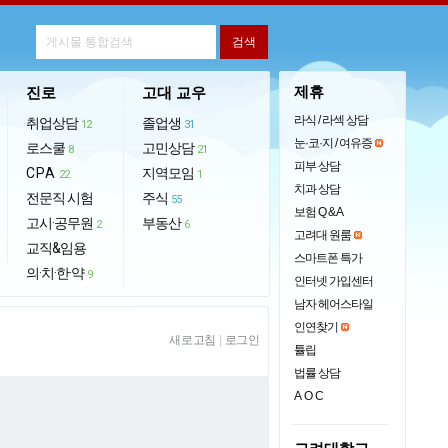
제휴
진로
고대 교우
라식 / 라섹 상담
취업상담
졸업생
12
31
눈·코·지 / 여유증
로스쿨
고민상담
8
21
피부 상담
CPA
지역모임
22
1
치과 상담
전문직 시험
주식
55
보험 Q & A
고시·공무원
부동산
2
6
고려대 원룸
교직&임용
스마트폰 특가
의·치·한·약
9
인터넷 가입센터
남자 헤어스타일
인연찾기
새로고침
|
로그인
튤립
법률 상담
AOC