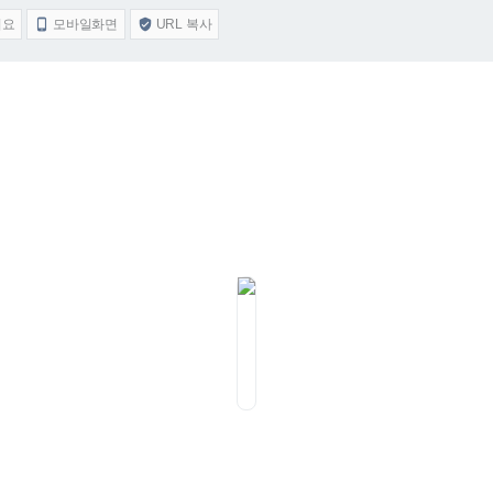
어요
모바일화면
URL 복사

