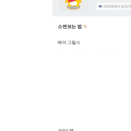
14256
명이 읽었

소변보는 법

베어 그릴스
출처 : 고려대학교 고파스 2026-08-08 19:34:51:
댓글수
10