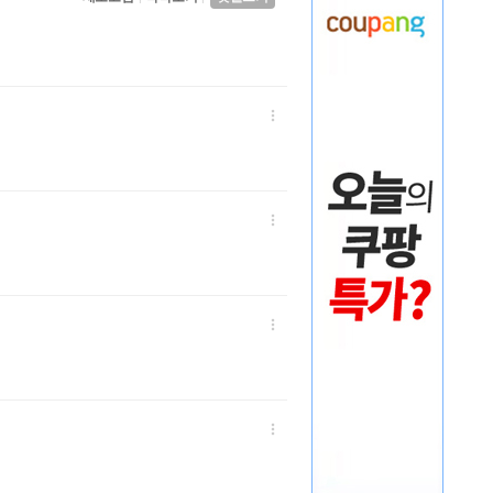



