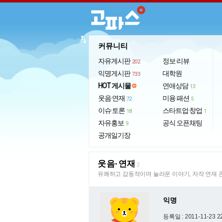
import_export
커뮤니티
자유게시판
정보·리뷰
202
익명게시판
대학원
733
HOT 게시물
연애상담
13
웃음·연재
미용·패션
72
5
이슈·토론
스타트업·창업
18
1
자유홍보
공식 오픈채팅
9
공개일기장
웃음·연재
2
유쾌하고 감동적이며 놀라운 이야기, 자작 연재 
익명
등록일 : 2011-11-23 2