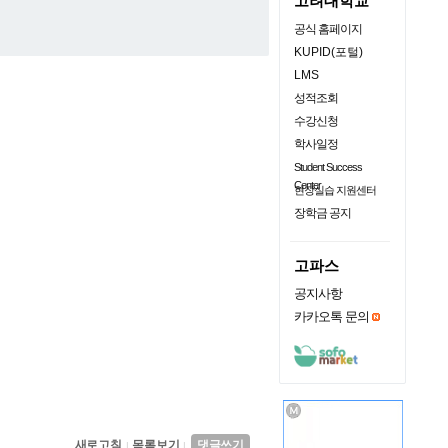
고려대학교
공식 홈페이지
KUPID(포털)
LMS
성적조회
수강신청
학사일정
Student Success
Center
현장실습 지원센터
장학금 공지
고파스
공지사항
카카오톡 문의
새로고침
목록보기
댓글쓰기
|
|